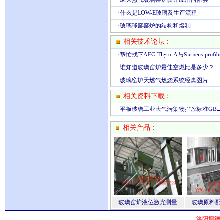
·
燃天然气玻璃窑炉设计应用的体会
·
什么是LOW-E玻璃及生产流程
·
玻璃球窑窑炉的结构和熔制
相关技术论坛：
·
帮忙找下AEG Thyro-A与Siemens pr
·
谁知道玻璃窑炉最佳空燃比是多少？
·
玻璃窑炉天燃气燃烧系统经典图片
相关资料下载：
·
平板玻璃工业大气污染物排放标准GB□□□□
相关产品：
玻璃窑炉液位激光测量
玻璃原料
洛阳博德