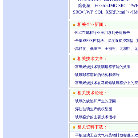
熔化量：600t/d<IMG SRC="/WF_S
SRC="/WF_SQL_XSRF.html"><IM
相关企业新闻：
·
PLC在建材行业应用系列分析报告
·
全集成PFS控制法、温度直接控制型（
·
高精度、低噪声、全密封、无积料、无
相关技术文章：
·
富氧燃烧技术玻璃熔窑节能的效果
·
玻璃球窑窑炉的结构和熔制
·
富氧燃烧技术在马蹄焰玻璃窑炉上的应
相关技术论坛：
·
玻璃的缺陷和产生的原因
·
浮法玻璃生产线模型图
·
玻璃窑炉的主要技术指标
相关资料下载：
·
平板玻璃工业大气污染物排放标准GB□□□□