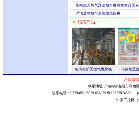
·
影响烧天然气浮法熔窑蓄热室寿命因素
·
浮法玻璃熔窑富氧燃烧应用
相关产品：
玻璃窑炉天燃气燃烧换
马蹄焰重
洛阳博德
联系地址：河南省洛阳市涧西区安
联系电话：0379-65185929 65185928 135259745
中国工控网（ww