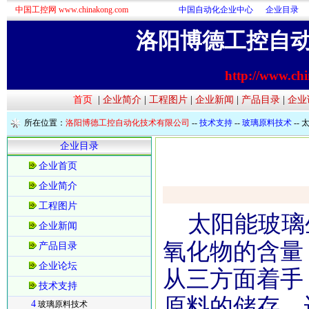
中国工控网 www.chinakong.com
中国自动化企业中心
企业目录
洛阳博德工控自
http://www.ch
首页
|
企业简介
|
工程图片
|
企业新闻
|
产品目录
|
企业
所在位置：
洛阳博德工控自动化技术有限公司
--
技术支持
--
玻璃原料技术
--
企业目录
企业首页
企业简介
工程图片
太阳能玻璃
企业新闻
氧化物的含量
产品目录
企业论坛
从三方面着手
技术支持
原料的储存、
4
玻璃原料技术