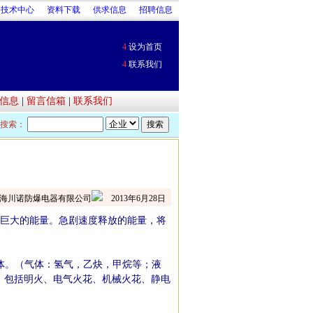
技术中心
资料下载
供求信息
招聘信息
4
设为首页
4
联系我们
信息
|
留言信箱
|
联系我们
搜索：
海川诺防爆电器有限公司
2013年6月28日
巨大的能量。急剧速度释放的能量，将
。（气体：氢气，乙炔，甲烷等；液
源：包括明火、电气火花、机械火花、静电