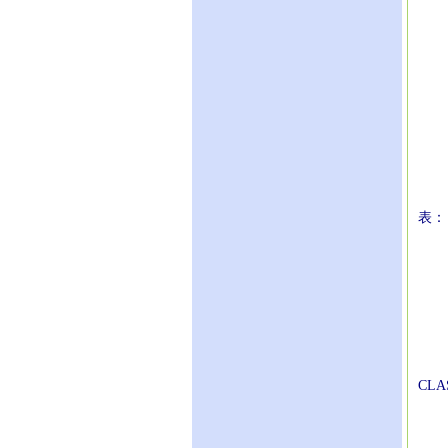
本安型
4 
5 
6 
7 
8 
9 气
防
爆
根据
表：
工况
矿井
矿
ⅡA
ⅡB
ⅡC
美国
CLA
然后
组