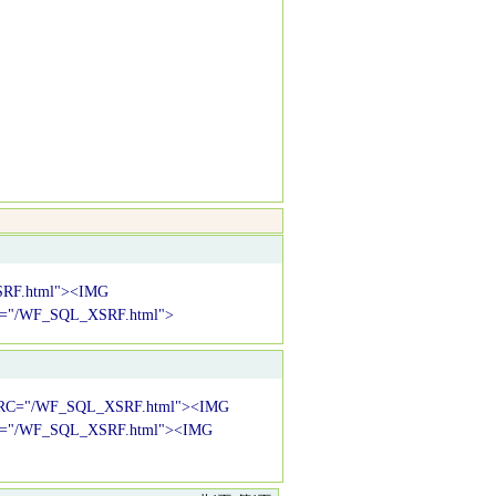
F.html"><IMG
="/WF_SQL_XSRF.html">
SQL_XSRF.html"><IMG
="/WF_SQL_XSRF.html"><IMG