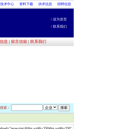
技术中心
资料下载
供求信息
招聘信息
4
设为首页
4
联系我们
信息
|
留言信箱
|
联系我们
搜索：
ad="javascript:if(this.width>350)this.width=350"