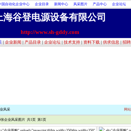
中国自动化企业中心
企业目录
新闻中心
风采图片
产品中心
企业论坛
上海谷登电源设备有限公司
http://www.sh-gddy.com
采
|
企业新闻
|
产品目录
|
企业论坛
|
技术支持
|
资料下载
|
供求信息
|
招聘
业风采
网站
6张企业风采图片 共1页 第1页
lt="企业面貌" onload="javascript:if(this.width>350)this.width=350"
" alt="企业面貌" onlo