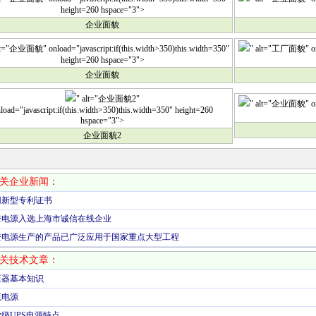
height=260 hspace="3">
企业面貌
lt="企业面貌" onload="javascript:if(this.width>350)this.width=350"
" alt="工厂面貌" onlo
height=260 hspace="3">
企业面貌
" alt="企业面貌2"
" alt="企业面貌" onlo
load="javascript:if(this.width>350)this.width=350" height=260
hspace="3">
企业面貌2
关企业新闻：
用新型专利证书
登电源入选上海市诚信在线企业
登电源生产的产品已广泛应用于国家重点大型工程
关技术文章：
压器基本知识
流电源
级UPS电源特点