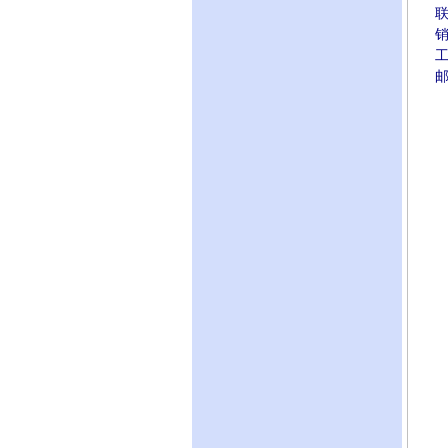
联
销售
工
邮编