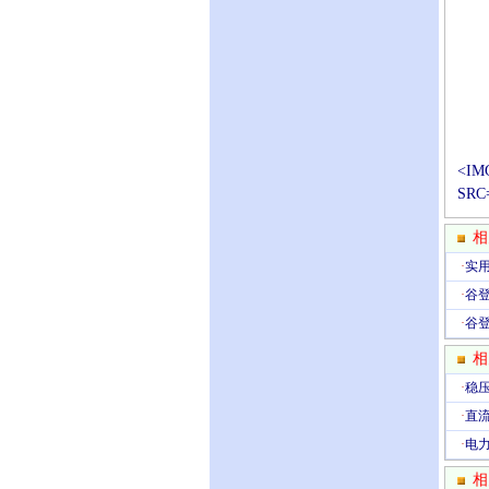
<IM
SRC
相
·
实
·
谷
·
谷
相
·
稳
·
直
·
电
相