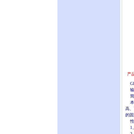
产
GD
输出
简
本电
高、
的固
性
1、
2、