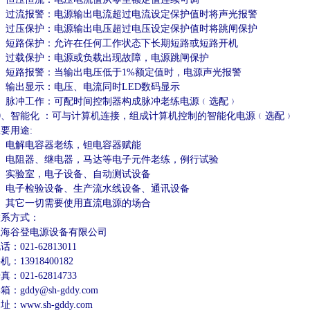
过流报警：电源输出电流超过电流设定保护值时将声光报警
过压保护：电源输出电压超过电压设定保护值时将跳闸保护
短路保护：允许在任何工作状态下长期短路或短路开机
过载保护：电源或负载出现故障，电源跳闸保护
短路报警：当输出电压低于1%额定值时，电源声光报警
输出显示：电压、电流同时LED数码显示
脉冲工作：可配时间控制器构成脉冲老练电源﹙选配﹚
、智能化 ：可与计算机连接，组成计算机控制的智能化电源﹙选配﹚
要用途:
、电解电容器老练，钽电容器赋能
电阻器、继电器，马达等电子元件老练，例行试验
、实验室，电子设备、自动测试设备
电子检验设备、生产流水线设备、通讯设备
、其它一切需要使用直流电源的场合
系方式：
海谷登电源设备有限公司
021-62813011
13918400182
021-62814733
gddy@sh-gddy.com
www.sh-gddy.com