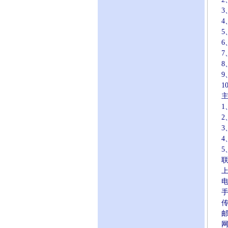
3、
4、
5、
6、
7、
8、
9、
10
主
1
2、
3
4、
5
联
上
电话：
手机：
传真：
邮箱：
网址：