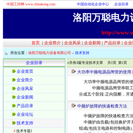
中国工控网 www.chinakong.com
中国自动化企业中心
企业目录
洛阳万聪电力
http://www.
首页
|
企业简介
|
企业风采
|
企业新闻
|
产品目录
|
企业
所在位置：
洛阳万聪电力设备有限公司
--
技术支持
企业目录
○共有4篇专业技术文章 共1页 第1页
企业首页
大功率中频电源晶闸管的使用
企业简介
大功率中频电源晶闸管的
中频电源晶闸管串联工作时
企业风采
分成五个阶段:正向阻断，开
企业新闻
产品目录
中频炉故障的快速检查方法
企业论坛
中频炉故障的快速检查方
中频炉由负载(包括换炉开关
技术支持
组成(包括主电路和控制电路)
4
技术专题1