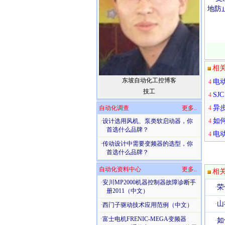
地防止
相
东坡自动化工控博客
电
4
技工
S
4
异
自动化调查
更多..
4
如
·
设计选用风机、泵类软启动器，你
4
首选什么品牌？
电
4
·
传动设计中需要变频器的选型，你
首选什么品牌？
自动化资料中心
更多..
相
·
安川MP2000机器控制器故障诊断手
荣
·
册2011（中文）
山
·
·
西门子驱动技术应用范例（中文）
·
富士电机FRENIC-MEGA变频器
如
·