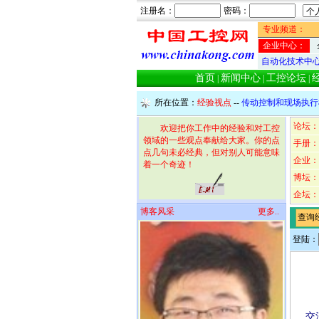
注册名：
密码：
专业频道：
企业中心：
自动化技术中
首页
新闻中心
工控论坛
|
|
|
所在位置：
经验视点
--
传动控制和现场执行
论坛：
欢迎把你工作中的经验和对工控
领域的一些观点奉献给大家。你的点
手册：
点几句未必经典，但对别人可能意味
企业：
着一个奇迹！
博坛：
企坛：
博客风采
更多..
查询
登陆：
交流