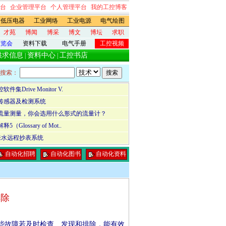
台
企业管理平台
个人管理平台
我的工控博客
低压电器
工业网络
工业电源
电气绘图
才苑
博闻
博采
博文
博坛
求职
展览会
资料下载
电气手册
工控视频
供求信息
资料中心
工控书店
|
|
搜索：
集Drive Monitor V.
传感器及检测系统
流量测量，你会选用什么形式的流量计？
Glossary of Mot..
来水远程抄表系统
自动化招聘
自动化图书
自动化资料
排除
些故障若及时检查、发现和排除，能有效