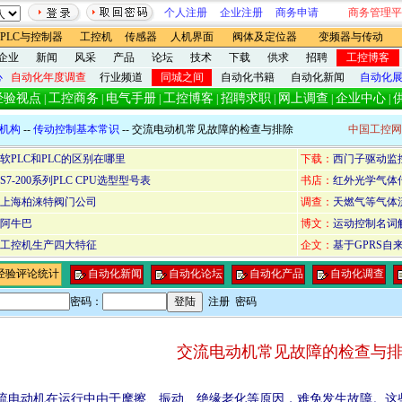
个人注册
企业注册
商务申请
商务管理平
PLC与控制器
工控机
传感器
人机界面
阀体及定位器
变频器与传动
企业
新闻
风采
产品
论坛
技术
下载
供求
招聘
工控博客
心
自动化年度调查
行业频道
同城之间
自动化书籍
自动化新闻
自动化
经验视点
工控商务
电气手册
工控博客
招聘求职
网上调查
企业中心
|
|
|
|
|
|
|
机构
--
传动控制基本常识
-- 交流电动机常见故障的检查与排除
中国工控网
软PLC和PLC的区别在哪里
下载：
西门子驱动监控软件
S7-200系列PLC CPU选型型号表
书店：
红外光学气体
上海柏涞特阀门公司
调查：
天燃气等气体
阿牛巴
博文：
运动控制名词解释5（
工控机生产四大特征
企文：
基于GPRS自
经验评论统计
自动化新闻
自动化论坛
自动化产品
自动化调查
密码：
注册
密码
交流电动机常见故障的检查与
电动机在运行中由于摩擦、振动、绝缘老化等原因，难免发生故障。这