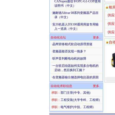
CANopen通信卡OPC-G1-COP使用
说明书（中文）
相
·
施耐德Altivar 08系列变频器产品目
供应
录（中文）
供应
·
安川机器人DX100通用用途专用输
入一览表（中文）
供应
自动化论坛
更多..
自
·
晶闸管移相式软启动原理质疑
·
变频器能否实现一拖多？
·
听声音判断电动机的故障
·
一台软启动器如何实现多台电机的
启动，然后换到工频？
·
在变频器输出侧选择电抗器的原因
自动化求职信息
更多..
求职：
部门主管(中专、其他)
求职：
工程安装(大学专科、工程师)
求职：
电气维护(中技、工程师)