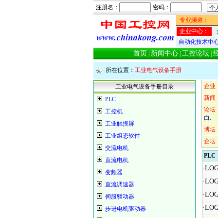
注册名：
密码：
专业频道：
企业中心：
自动化技术中
首页
新闻中心
工控论坛
|
|
|
所在位置：
工业电气设备手册
企业
工业电气设备手册目录
新闻
PLC
论坛
工控机
白.
工业触摸屏
博坛
工业组态软件
企坛
交流电机
PLC
直流电机
·
LO
变频器
·
LO
直流调速器
·
LO
伺服驱动器
·
LO
步进电机驱动器