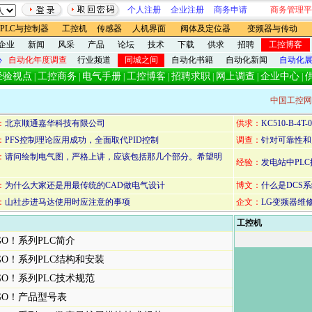
个人注册
企业注册
商务申请
商务管理平
PLC与控制器
工控机
传感器
人机界面
阀体及定位器
变频器与传动
企业
新闻
风采
产品
论坛
技术
下载
供求
招聘
工控博客
心
自动化年度调查
行业频道
同城之间
自动化书籍
自动化新闻
自动化
经验视点
工控商务
电气手册
工控博客
招聘求职
网上调查
企业中心
|
|
|
|
|
|
|
中国工控网
：
北京顺通嘉华科技有限公司
供求：
KC510-B-4T
：
PFS控制理论应用成功，全面取代PID控制
调查：
针对可靠性和
：
请问绘制电气图，严格上讲，应该包括那几个部分。希望明
经验：
发电站中PL
：
为什么大家还是用最传统的CAD做电气设计
博文：
什么是DCS
：
山社步进马达使用时应注意的事项
企文：
LG变频器维
工控机
GO！系列PLC简介
GO！系列PLC结构和安装
GO！系列PLC技术规范
GO！产品型号表