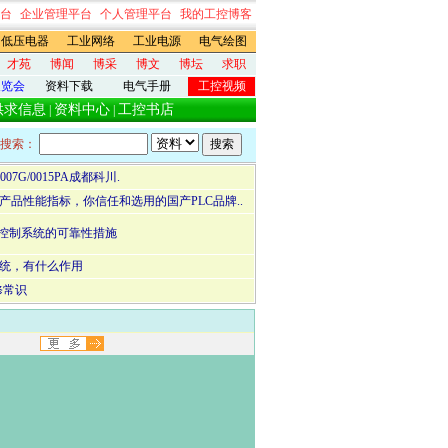
台
企业管理平台
个人管理平台
我的工控博客
低压电器
工业网络
工业电源
电气绘图
才苑
博闻
博采
博文
博坛
求职
展览会
资料下载
电气手册
工控视频
供求信息
资料中心
工控书店
|
|
搜索：
-0007G/0015PA成都科川.
产品性能指标，你信任和选用的国产PLC品牌..
C控制系统的可靠性措施
系统，有什么作用
修常识