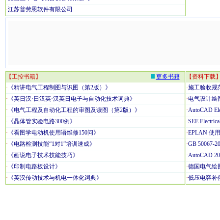
·
江苏普劳恩软件有限公司
【工控书籍】
更多书籍
【资料下载
·
《精讲电气工程制图与识图（第2版）》
·
施工验收规范
·
《英日汉·日汉英·汉英日电子与自动化技术词典》
·
电气设计绘图软
·
《电气工程及自动化工程的审图及读图（第2版）》
·
AutoCAD E
·
《晶体管实验电路300例》
·
SEE Elec
·
《看图学电动机使用语维修150问》
·
EPLAN 
·
《电路检测技能“1对1”培训速成》
·
GB 5006
·
《画说电子技术技能技巧》
·
AutoCAD
·
《印制电路板设计》
·
德国电气绘图软件
·
《英汉传动技术与机电一体化词典》
·
低压电容补