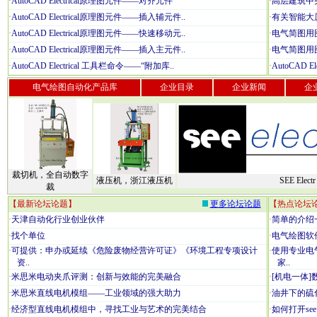
·
AutoCAD Electrical原理图元件——对齐元件
·
高层建筑中
·
AutoCAD Electrical原理图元件——插入辅元件..
·
有关智能大
·
AutoCAD Electrical原理图元件——快速移动元..
·
电气简图用图
·
AutoCAD Electrical原理图元件——插入主元件..
·
电气简图用图
·
AutoCAD Electrical 工具栏命令——“附加库..
·
AutoCAD 
电气绘图自动化产品库
企业目录
企业新闻
企
裁切机，全自动数字
液压机，浙江液压机
SEE Electr
裁
【最新论坛论题】
更多论坛论题
【热点论坛
·
天津自动化行业创业伙伴
·
简单的介绍
·
找个单位
·
电气绘图软件P
·
可提供：申办或延续《危险废物经营许可证》《环境工程专项设计
·
使用专业电
资..
家..
·
米思米电动夹爪评测：创新与效能的完美融合
·
[机电一体]
·
米思米直线电机模组——工业领域的强大助力
·
油井下的硫
·
经济型直线电机模组中，寻找工业与艺术的完美结合
·
如何打开see 