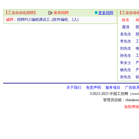
【
工业自动化招聘
】
发布招聘
更多招聘
【
工业自动
·
诚聘：
招聘PLC编程调试工..(软件编程、2人)
姓名
龚清
袁先生
李先生
刘先生
孙先生
朱女士
杨先生
孙先生
关于我们
免责声明
服务项目
广告联
©2023-2025 中国工控网（www.
管理员信箱：
chinako
洛阳博德