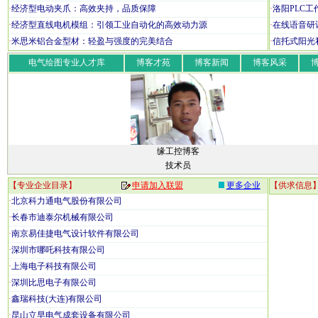
·
经济型电动夹爪：高效夹持，品质保障
·
洛阳PLC工作室
·
经济型直线电机模组：引领工业自动化的高效动力源
·
在线语音研
·
米思米铝合金型材：轻盈与强度的完美结合
·
信托式阳光
电气绘图专业人才库
博客才苑
博客新闻
博客风采
缘工控博客
技术员
【专业企业目录】
申请加入联盟
更多企业
【供求信息
·
北京科力通电气股份有限公司
·
长春市迪泰尔机械有限公司
·
南京易佳捷电气设计软件有限公司
·
深圳市哪吒科技有限公司
·
上海电子科技有限公司
·
深圳比思电子有限公司
·
鑫瑞科技(大连)有限公司
·
昆山立早电气成套设备有限公司