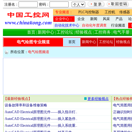
注册名：
密码：
专业频道：
PLC与控制器
工控机
传感器
企业中心：
企业
新闻
风采
产品
论
自动化技术中心
自动化年度调查
行业频道
首页
新闻中心
工控论坛
经验视点
工控商务
电气手册
|
|
|
|
|
|
电气绘图专业频道
首页
新闻中心
工控论坛
经验视点
所在位置：
电气绘图频道
【最新经验视点】
更多经验视点
【热点经验
·
设备故障率和设备维修策略
·
电气简图用图
·
AutoCAD Electrical原理图元件——插入指示灯..
·
正确识别时
·
AutoCAD Electrical原理图元件——插入紧急停..
·
电气简图用图
·
AutoCAD Electrical原理图元件——插入系统重..
·
电气简图用