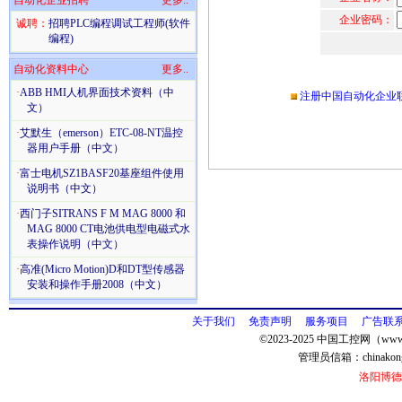
自动化企业招聘
更多..
企业密码：
诚聘：
招聘PLC编程调试工程师(软件
编程)
自动化资料中心
更多..
·
ABB HMI人机界面技术资料（中
注册中国自动化企业
文）
·
艾默生（emerson）ETC-08-NT温控
器用户手册（中文）
·
富士电机SZ1BASF20基座组件使用
说明书（中文）
·
西门子SITRANS F M MAG 8000 和
MAG 8000 CT电池供电型电磁式水
表操作说明（中文）
·
高准(Micro Motion)D和DT型传感器
安装和操作手册2008（中文）
关于我们
免责声明
服务项目
广告联
©2023-2025 中国工控网（www.
管理员信箱：
chinako
洛阳博德