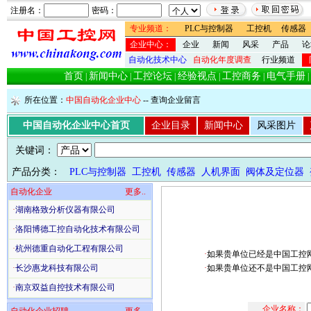
注册名：
密码：
专业频道：
PLC与控制器
工控机
传感器
企业中心：
企业
新闻
风采
产品
论
自动化技术中心
自动化年度调查
行业频道
首页
新闻中心
工控论坛
经验视点
工控商务
电气手册
|
|
|
|
|
|
所在位置：
中国自动化企业中心
-- 查询企业留言
中国自动化企业中心首页
企业目录
新闻中心
风采图片
关键词：
产品分类：
PLC与控制器
工控机
传感器
人机界面
阀体及定位器
自动化企业
更多..
·
湖南格致分析仪器有限公司
·
洛阳博德工控自动化技术有限公司
·
杭州德重自动化工程有限公司
·
如果贵单位已经是中国工控
·
长沙惠龙科技有限公司
·
如果贵单位还不是中国工控
·
南京双益自控技术有限公司
企业名称：