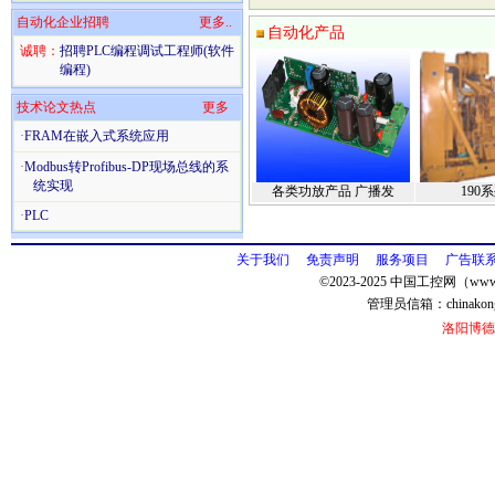
自动化企业招聘
更多..
自动化产品
诚聘：
招聘PLC编程调试工程师(软件
编程)
技术论文热点
更多
·
FRAM在嵌入式系统应用
·
Modbus转Profibus-DP现场总线的系
统实现
各类功放产品 广播发
190
·
PLC
关于我们
免责声明
服务项目
广告联
©2023-2025 中国工控网（www.
管理员信箱：
chinako
洛阳博德