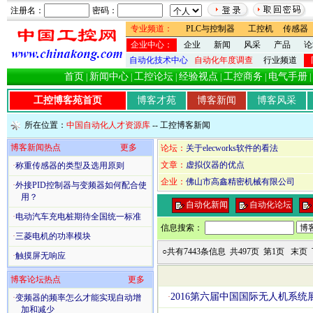
注册名：
密码：
专业频道：
PLC与控制器
工控机
传感器
企业中心：
企业
新闻
风采
产品
论
自动化技术中心
自动化年度调查
行业频道
首页
新闻中心
工控论坛
经验视点
工控商务
电气手册
|
|
|
|
|
|
工控博客苑首页
博客才苑
博客新闻
博客风采
所在位置：
中国自动化人才资源库
-- 工控博客新闻
博客新闻热点
更多
论坛：
关于elecworks软件的看法
文章：
虚拟仪器的优点
·
称重传感器的类型及选用原则
企业：
佛山市高鑫精密机械有限公司
·
外接PID控制器与变频器如何配合使
用？
自动化新闻
自动化论坛
·
电动汽车充电桩期待全国统一标准
信息搜索：
·
三菱电机的功率模块
○共有7443条信息 共497页 第1页
末页
·
触摸屏无响应
博客论坛热点
更多
2016第六届中国国际无人机系统
·
·
变频器的频率怎么才能实现自动增
加和减少