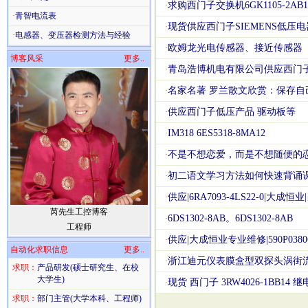
求购西门子交换机6GK1105-2AB1
·
·
青智电流表
现货供应西门子SIEMENS低压电器3N
·
·
电感器、变压器检测方法与经验
欧姆龙光电传感器、接近传感器
·
博客风采
更多..
青岛浩博机电有限公司供应西门子
·
名家名著 罗兰散文欣赏：保存自
·
供应西门子低压产品 驱动板等
·
IM318 6ES5318-8MA12
·
不是不想恋爱，而是不想随便的
·
初二语文学习方法如何快速背诵
·
供应|6RA7093-4LS22-0|大成恒业|
·
芮先生工控博客
6DS1302-8AB。6DS1302-8AB
·
工程师
供应|大成恒业专业维修|590P03806
·
自动化求职信息
更多..
浙江迪元仪表膜盒型双探头涡街
·
求职：
产品研发(硕士研究生、在校
大学生)
现货 西门子 3RW4026-1BB14 
·
求职：
部门主管(大学本科、工程师)