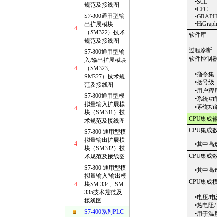
•SCL
规范及接线图
•CFC
S7-300通用型输
•GRAP
•HiGrap
出扩展模块
4
（SM322）技术
软件库
规范及接线图
过程诊断
S7-300通用型输
软件控制
入/输出扩展模块
4
（SM323、
•指令集
SM327）技术规
•括号级
范及接线图
•用户程序
S7-300通用型模
•系统功能(
拟量输入扩展模
•系统功能块
4
块（SM331）技
CPU集成
术规范及接线图
CPU集成
S7-300 通用型模
拟量输出扩展模
4
•其中高
块（SM332）技
CPU集成
术规范及接线图
S7-300 通用型模
•其中高
拟量输入/输出模
CPU集成
4
块SM 334、SM
335技术规范及
•电压/电
接线图
•热电阻/
S7-400系列PLC
•用于温