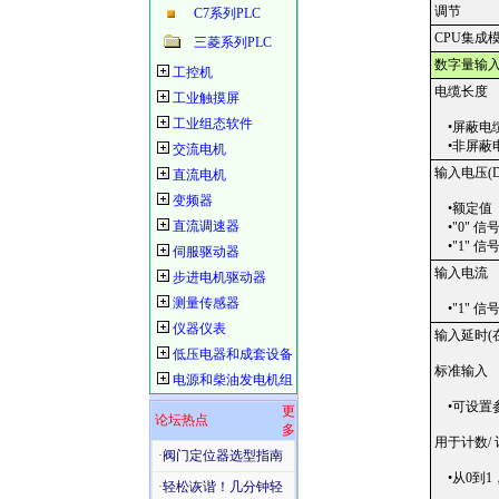
调节
C7系列PLC
CPU集成
三菱系列PLC
数字量输
工控机
电缆长度
工业触摸屏
工业组态软件
•屏蔽电
•非屏蔽
交流电机
输入电压(D
直流电机
变频器
•额定值
直流调速器
•"0" 信
•"1" 信
伺服驱动器
输入电流
步进电机驱动器
测量传感器
•"1" 信
仪器仪表
输入延时(
低压电器和成套设备
标准输入
电源和柴油发电机组
•可设置
更
论坛热点
多
用于计数/
·
阀门定位器选型指南
•从0到1
·
轻松诙谐！几分钟轻