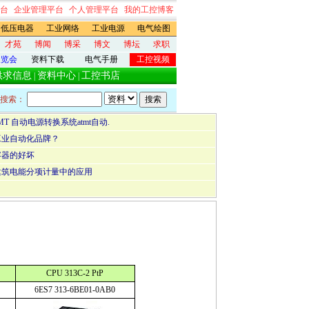
台
企业管理平台
个人管理平台
我的工控博客
低压电器
工业网络
工业电源
电气绘图
才苑
博闻
博采
博文
博坛
求职
展览会
资料下载
电气手册
工控视频
供求信息
资料中心
工控书店
|
|
搜索：
T 自动电源转换系统atmt自动.
的工业自动化品牌？
容器的好坏
建筑电能分项计量中的应用
CPU 313C-2 PtP
6ES7 313-6BE01-0AB0