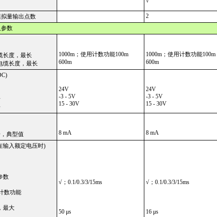
√
2
模拟量输出点数
入参数
1000m；使用计数功能100m
1000m；使用计数功能100m
缆长度，最长
600m
600m
电缆长度，最长
C)
24V
24V
-3 - 5V
-3 - 5V
号
15 - 30V
15 - 30V
号
8 mA
8 mA
号，典型值
在输入额定电压时)
参数
√；0.1/0.3/3/15ms
√；0.1/0.3/3/15ms
 计数功能
，最大
50 μs
16 μs