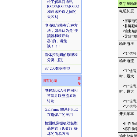
松了解串口通讯
数字量输
RS232/RS422/RS485
电缆长度
和通讯协议之间的
去区别
•屏蔽电
·
电动机节能有几种方
•非屏蔽
法，如果认为是“变
•输出短
频器和软启动
•导致电
器”的，请免
输出电压
谈！！！
•“1”信号
·
流体控制阀的原理和
分类（图）
输出电流
·
S7-200数据类型
•“1”信号
时，最大
更
博客论坛
多
•“1”信号
·
电解330KA可控同相
时，最大
逆流并联整流原理
讨论
•“1”信
•“0”信
·
GE Fanuc 90系列PLC
开关频率
在选煤厂的应用
·
检测绝缘栅极双极型
•阻性负
晶体管（IGBT）好
•感性负
坏的简易方法
输出总电流(