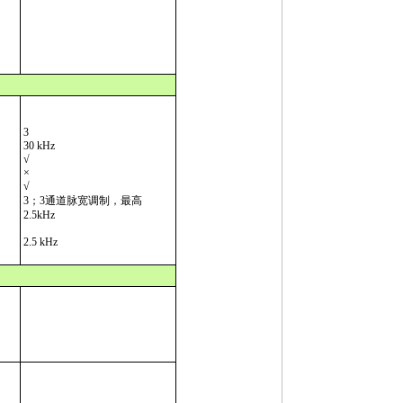
3
30 kHz
√
×
√
3；3通道脉宽调制，最高
2.5kHz
2.5 kHz