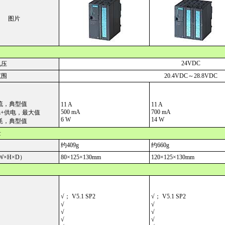
图片
24VDC
电压
范围
20.4VDC～28.8VDC
流，典型值
11 A
11 A
500 mA
700 mA
+供电，最大值
6 W
14 W
耗，典型值
量
约409g
约660g
W
×H×D）
80×
125
×
130mm
120
×
125
×
130mm
√； V5.1 SP2
√； V5.1 SP2
√
√
√
√
√
√