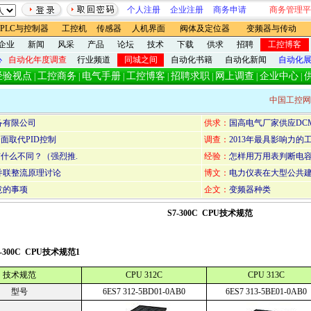
个人注册
企业注册
商务申请
商务管理平
PLC与控制器
工控机
传感器
人机界面
阀体及定位器
变频器与传动
企业
新闻
风采
产品
论坛
技术
下载
供求
招聘
工控博客
心
自动化年度调查
行业频道
同城之间
自动化书籍
自动化新闻
自动化
经验视点
工控商务
电气手册
工控博客
招聘求职
网上调查
企业中心
|
|
|
|
|
|
|
中国工控网
备有限公司
供求：
国高电气厂家供应DCM
面取代PID控制
调查：
2013年最具影响力
ET有什么不同？（强烈推.
经验：
怎样用万用表判断电
流并联整流原理讨论
博文：
电力仪表在大型公共
意的事项
企文：
变频器种类
S7-300C CPU技术规范
-300C CPU技术规范1
技术规范
CPU 312C
CPU 313C
型号
6ES7 312-5BD01-0AB0
6ES7 313-5BE01-0AB0