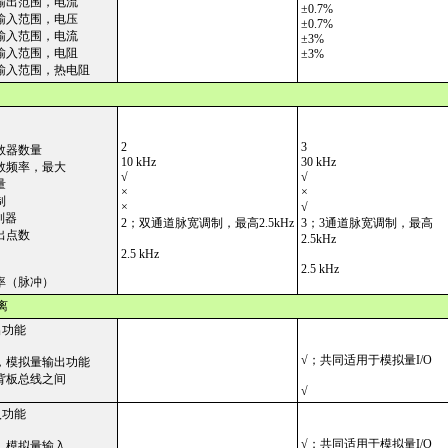
输出范围，电流
±
0.7%
输入范围，电压
±
0.7%
输入范围，电流
±
3%
输入范围，电阻
±
3%
输入范围，热电阻
2
3
数器数量
10 kHz
30 kHz
数频率，最大
√
√
量
×
×
制
×
√
制器
2；双通道脉宽调制，最高2.5kHz
3；3通道脉宽调制，最高
出点数
2.5kHz
2.5 kHz
2.5 kHz
率（脉冲）
离
出功能
√；共同适用于模拟量I/O
，模拟量输出功能
背板总线之间
√
入功能
√；共同适用于模拟量I/O
，模拟量输入