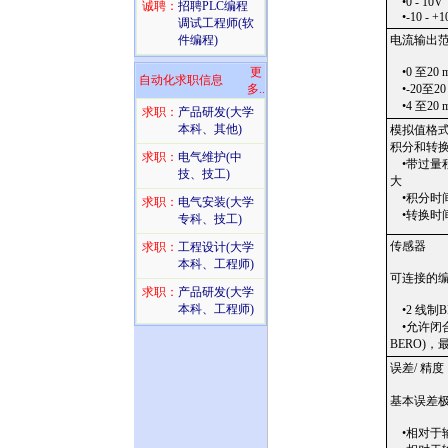
•0 - 10V
诚聘：
招聘PLC编程
•-10 - +1
调试工程师(软
件编程)
电流输出
更
•0 至20 
自动化求职信息
多..
•-20至20
•4 至20 
求职：
产品研发(大学
本科、其他)
模拟值格
积分和转换
求职：
电气维护(中
•带过量
技、技工)
大
•积分时
求职：
电气安装(大学
•转换时间
专科、技工)
传感器
求职：
工程设计(大学
本科、工程师)
可连接的
求职：
产品研发(大学
本科、工程师)
•2 线制B
•允许闭合
BERO)，
误差/ 精度
基本误差极
•相对于