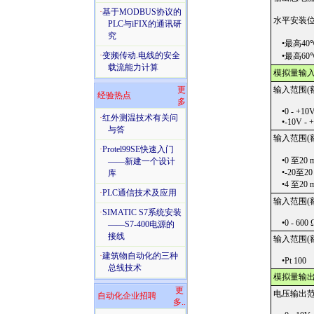
·
基于MODBUS协议的
水平安装
PLC与iFIX的通讯研
究
•最高40
·
变频传动.电线的安全
•最高60
载流能力计算
模拟量输
更
输入范围(
经验热点
多
•0 - +10
·
红外测温技术有关问
•-10V - 
与答
输入范围(
·
Protel99SE快速入门
•0 至20 
——新建一个设计
•-20至20
库
•4 至20 
·
PLC通信技术及应用
输入范围(
·
SIMATIC S7系统安装
•0 - 600 
——S7-400电源的
接线
输入范围(
·
建筑物自动化的三种
•Pt 100
总线技术
模拟量输
更
电压输出
自动化企业招聘
多..