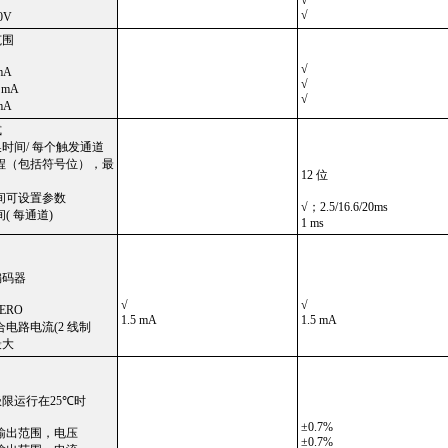
√
√
0V
范围
√
mA
√
 mA
√
mA
式
时间/ 每个触发通道
程（包括符号位），最
12 位
间可设置参数
√；2.5/16.6/20ms
( 每通道)
1 ms
编码器
√
√
ERO
1.5 mA
1.5 mA
电路电流(2 线制
最大
限运行在25
℃
时
±
0.7%
输出范围，电压
±
0.7%