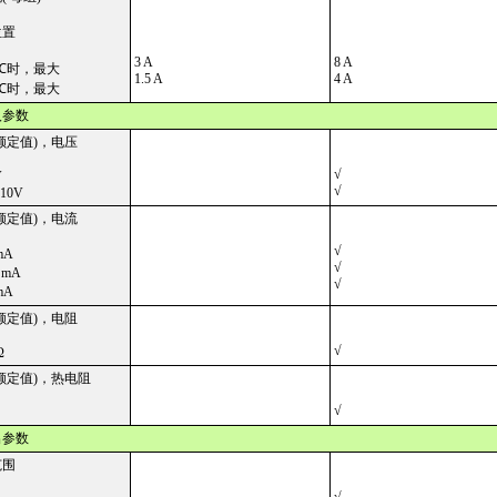
位置
3 A
8 A
℃
时，最大
1.5 A
4 A
℃
时，最大
入参数
额定值)，电压
√
V
√
+10V
额定值)，电流
√
mA
√
 mA
√
mA
额定值)，电阻
√
Ω
额定值)，热电阻
√
出参数
范围