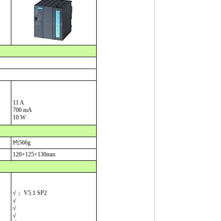
11 A
700 mA
10 W
约566g
120
×
125
×
130mm
√； V5.1 SP2
√
√
√