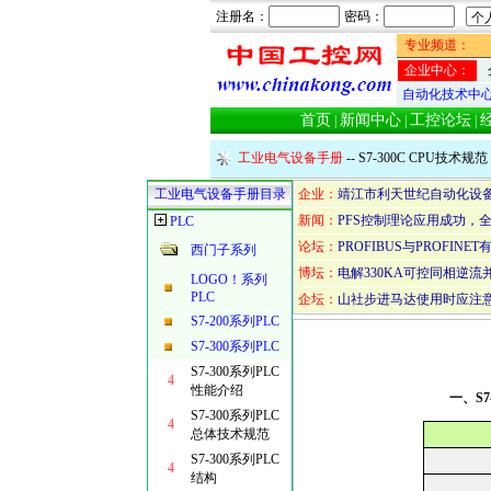
注册名：
密码：
专业频道：
企业中心：
自动化技术中
首页
新闻中心
工控论坛
|
|
|
工业电气设备手册
-- S7-300C CPU技术规范
工业电气设备手册目录
企业：
靖江市利天世纪自动化设
新闻：
PFS控制理论应用成功，全
PLC
论坛：
PROFIBUS与PROFIN
西门子系列
博坛：
电解330KA可控同相逆
LOGO！系列
PLC
企坛：
山社步进马达使用时应注
S7-200系列PLC
S7-300系列PLC
S7-300系列PLC
4
性能介绍
一、S7
S7-300系列PLC
4
总体技术规范
S7-300系列PLC
4
结构