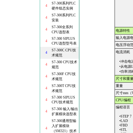
S7-300系列PLC
4
硬件组态实例
S7-300系列PLC
4
安装
S7-300全系列
4
电源特性
CPU选型表
输入电源
S7-300 SIPLUS
4
CPU选型型号表
电压浮动
S7-300C CPU技
电流消耗
4
术规范
•冲击电
S7-300 CPU技术
4
•从电源L
规范
•功率消
S7-300F CPU技
4
尺寸和重
术规范
S7-300T CPU技
重量
4
术规范
尺寸mm（
S7-300 SIPLUS
4
CPU/编程
CPU技术规范
编程语言
S7-300 输入/输出
4
扩展模块选型表
•STEP 7
S7-300通用型输
•LAD
•FBD
入扩展模块
4
•STL
（SM321）技术