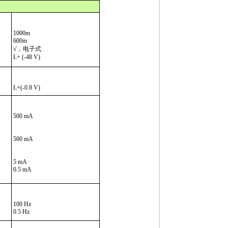
1000m
600m
√，电子式
L+ (-48 V)
L+(-0.8 V)
500 mA
500 mA
5 mA
0.5 mA
100 Hz
0.5 Hz