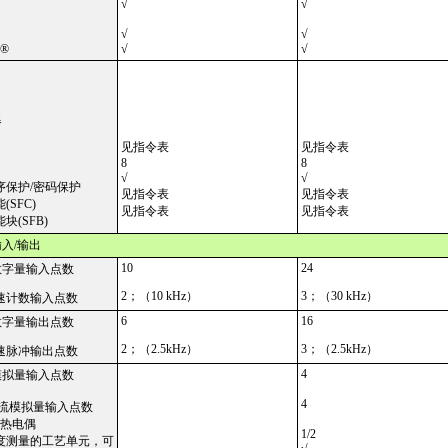
√
√
H
√
√
h®
√
√
器
见指令表
见指令表
8
8
√
√
保护/密码保护
见指令表
见指令表
SFC)
见指令表
见指令表
(SFB)
输入/输出
10
24
数字量输入点数
2；（10 kHz）
3；（30 kHz）
速计数输入点数
6
16
数字量输出点数
2；（2.5kHz）
3；（2.5kHz）
速脉冲输出点数
4
模拟量输入点数
4
流模拟量输入点数
 热电偶
1/2
度测量的工艺单元，可