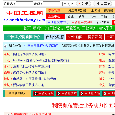
注册名：
密码：
专业频道：
PLC与控制器
工控机
传感器
企业中心：
企业
新闻
风采
产品
论
自动化技术中心
自动化年度调查
行业频道
首页
新闻中心
工控论坛
经验视点
工控商务
电气手册
|
|
|
|
|
|
中国工控网新闻中心
自动化动态
企业新闻
博客新闻
书店
所在位置：
中国自动化行业动态新闻
-- 我院颗粒管控业务助力长五发射圆满成
论坛：
阀门定位器的调校问题？
经验：
电气
下载：
GE Fanuc 自动化Proficy过程控制系统产品.
书店：
图解
企业：
深圳华北工控股份有限公司
调查：
20
论坛：
阀门定位器的调校问题？
经验：
电气
博坛：
电感器、变压器检测方法与经验
博文：
AM
企坛：
浮法玻璃工艺技术方案
企文：
富氧
查询新闻统计
自动化论坛
自动化技术
自动化产品
自动
我院颗粒管控业务助力长五
发布中国自动化行业动态新闻
来源