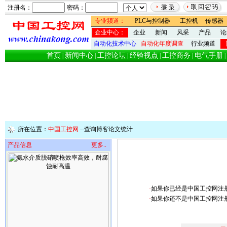
注册名：
密码：
专业频道：
PLC与控制器
工控机
传感器
企业中心：
企业
新闻
风采
产品
论
自动化技术中心
自动化年度调查
行业频道
首页
新闻中心
工控论坛
经验视点
工控商务
电气手册
|
|
|
|
|
|
所在位置：
中国工控网
--查询博客论文统计
产品信息
更多..
·
如果你已经是中国工控网注
·
如果你还不是中国工控网注