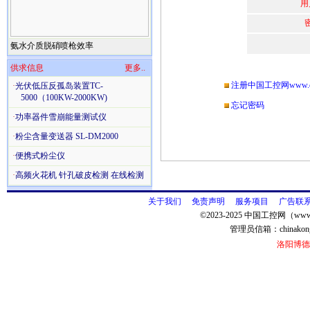
用
氨水介质脱硝喷枪效率
供求信息
更多..
注册中国工控网www.chi
·
光伏低压反孤岛装置TC-
5000（100KW-2000KW)
忘记密码
·
功率器件雪崩能量测试仪
·
粉尘含量变送器 SL-DM2000
·
便携式粉尘仪
·
高频火花机 针孔破皮检测 在线检测
关于我们
免责声明
服务项目
广告联
©2023-2025 中国工控网（www.
管理员信箱：
chinako
洛阳博德