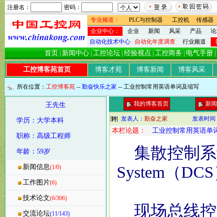
注册名：
密码：
专业频道：
PLC与控制器
工控机
传感器
企业中心：
企业
新闻
风采
产品
论
自动化技术中心
自动化年度调查
行业频道
首页
新闻中心
工控论坛
经验视点
工控商务
电气手册
|
|
|
|
|
|
工控博客苑首页
博客才苑
博客新闻
博客风采
所在位置：
工控博客苑
--
勤奋快乐之家
-- 工业控制常用英语单词及缩写
我的博客首页
新闻
王先生
发表人：
勤奋之家
发表时间
学历：大学本科
本栏论题：
工业控制常用英语单
职称：高级工程师
集散控制系统——D
年龄：59岁
新闻信息
System（DC
(1/0)
工作图片
(6)
技术论文
(6/306)
现场总线控制系统
交流论坛
(11/143)