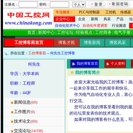
注册名：
密码：
专业频道：
PLC与控制器
工控机
传感器
企业中心：
企业
新闻
风采
产品
论
自动化技术中心
自动化年度调查
行业频道
首页
新闻中心
工控论坛
经验视点
工控商务
电气手册
|
|
|
|
|
|
工控博客苑首页
博客才苑
博客新闻
博客风采
所在位置：
工控博客苑
--
何先生工控博客
我的博客首页
个人资料
何先生
我的博客简介
学历：大学本科
欢迎大家光临我的工控博客！虽
职称：工程师
一起来分享我工作的艰辛和快乐。
年龄：44岁
作为电气自动化专业人员，衷心希
行交流。
新闻信息
(0/0)
您可以在我的博客里看到我的最
工作图片
(0)
的论坛里发表你的技术观点。
如果对我的博客有什么意见，可以
技术论文
(0/0)
本站主
交流论坛
(14/338)