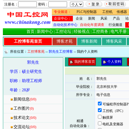
注册名：
密码：
专业频道：
PLC与控制器
工控机
传感器
企业中心：
企业
新闻
风采
产品
论
自动化技术中心
自动化年度调查
行业频道
首页
新闻中心
工控论坛
经验视点
工控商务
电气手册
|
|
|
|
|
|
工控博客苑首页
博客才苑
博客新闻
博客风采
所在位置：
工控博客苑
--
郭先生工控博客
-- 我的个人资料
我的博客首页
个人资料
郭先生
学历：硕士研究生
姓 名：
郭先生
职称：助理工程师
毕业院校：
北京科技大学
年龄：28岁
所学专业：
电子信息
新闻信息
(0/0)
可编程序控制器P
工作图片
(0)
工控机（IPC）
技术论文
触摸屏
(0/0)
精通
电机及变频器
自动化设备：
交流论坛
(0/0)