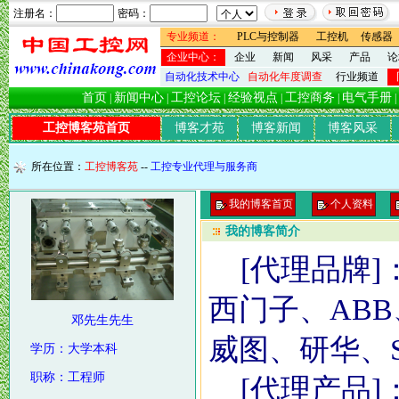
注册名：
密码：
专业频道：
PLC与控制器
工控机
传感器
企业中心：
企业
新闻
风采
产品
论
自动化技术中心
自动化年度调查
行业频道
首页
新闻中心
工控论坛
经验视点
工控商务
电气手册
|
|
|
|
|
|
工控博客苑首页
博客才苑
博客新闻
博客风采
所在位置：
工控博客苑
--
工控专业代理与服务商
我的博客首页
个人资料
我的博客简介
[代理品牌]
西门子、ABB
邓先生先生
威图、研华、S
学历：大学本科
职称：工程师
[代理产品]