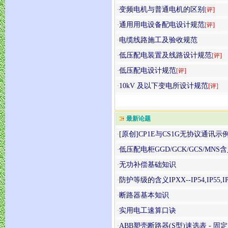
变频电机与普通电机的区别
·
[评]
通用用电设备配电设计规范
·
[评]
电缆线路施工及验收规范
·
低压配电装置及线路设计规范
·
[评]
低压配电设计规范
·
[评]
10kV 及以下变电所设计规范
·
[评]
最新论题
[原创]CP1E与CS1G无协议通讯示
·
低压配电柜GGD/GCK/GCS/MNS
·
无功补偿基础知识
·
防护等级的含义IPXX--IP54,IP55,IP
·
断路器基本知识
·
实用电工速算口诀
·
ABB塑壳断路器(S型)速选表 - 固
·