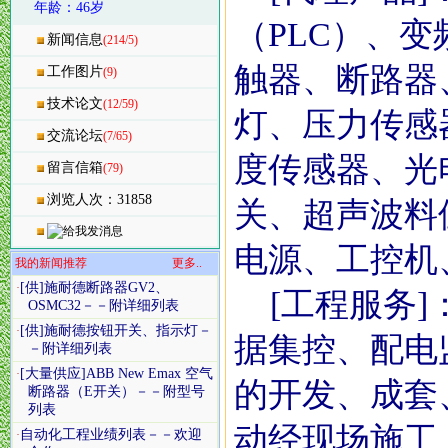
年龄：46岁
（PLC）、
新闻信息
(214/5)
触器、断路器
工作图片
(9)
技术论文
(12/59)
灯、压力传感
交流论坛
(7/65)
度传感器、光
留言信箱
(79)
浏览人次：31858
关、超声波料
电源、工控机
我的新闻推荐
更多..
[供]施耐德断路器GV2、
·
[工程服务]
OSMC32－－附详细列表
[供]施耐德按钮开关、指示灯－
·
据集控、配电
－附详细列表
[大量供应]ABB New Emax 空气
·
的开发、成套
断路器（E开关）－－附型号
列表
动经现场施工
自动化工程业绩列表－－欢迎
·