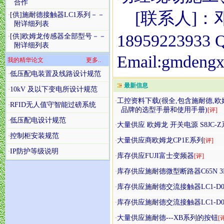
合作
[联系人]：
[供]施耐德接触器LC1系列－－
·
附详细列表
18959223933
[供]欧姆龙传感器全部型号－－
·
附详细列表
Email:gmdeng
我的精华论文
更多..
低压配电装置及线路设计规范
·
最新信息
10kV 及以下变电所设计规范
·
工控资料下载(很全,包含施耐德,欧姆
·
RFID无人值守智能过磅系统
·
品牌的选型手册和使用手册)
[评]
低压配电设计规范
·
大量供应 欧姆龙 开关电源 S8JC-
·
控制柜安装规范
·
大量供应商欧姆龙CP1E系列
·
[评]
IP防护等级说明
·
库存供应FUJI富士变频器
·
[评]
库存供应施耐德微型断路器C65N 3P
·
库存供应施耐德交流接触器LC1-D06
·
库存供应施耐德交流接触器LC1-D06
·
大量供应施耐德---XB系列的按钮
·
[