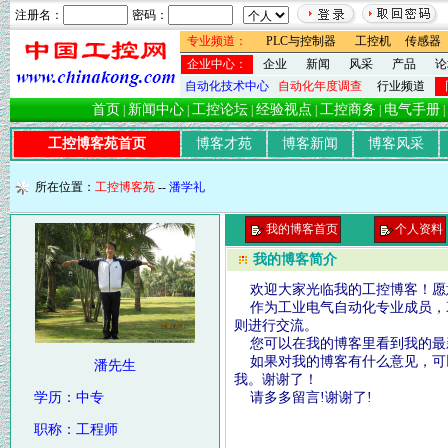
注册名：
密码：
专业频道：
PLC与控制器
工控机
传感器
企业中心：
企业
新闻
风采
产品
论
自动化技术中心
自动化年度调查
行业频道
首页
新闻中心
工控论坛
经验视点
工控商务
电气手册
|
|
|
|
|
|
工控博客苑首页
博客才苑
博客新闻
博客风采
所在位置：
工控博客苑
--
潘学礼
我的博客首页
个人资料
我的博客简介
欢迎大家光临我的工控博客！愿
作为工业电气自动化专业成员，衷
则进行交流。
您可以在我的博客里看到我的最
如果对我的博客有什么意见，可以
潘先生
我。谢谢了！
学历：中专
请多多留言!谢谢了!
博客主
职称：工程师