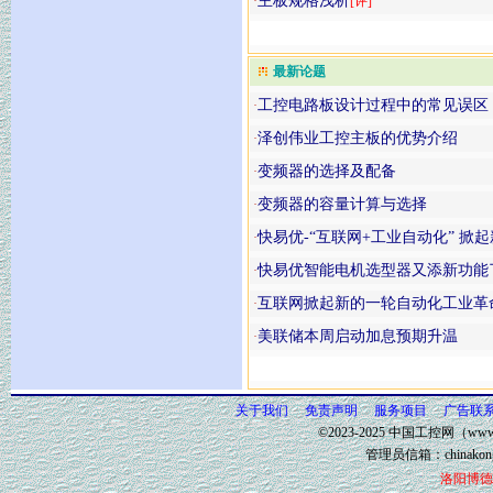
主板规格浅析
·
[评]
最新论题
工控电路板设计过程中的常见误区
·
泽创伟业工控主板的优势介绍
·
变频器的选择及配备
·
变频器的容量计算与选择
·
快易优-“互联网+工业自动化” 掀
·
快易优智能电机选型器又添新功能
·
互联网掀起新的一轮自动化工业革
·
美联储本周启动加息预期升温
·
关于我们
免责声明
服务项目
广告联
©2023-2025 中国工控网（www.
管理员信箱：
chinako
洛阳博德