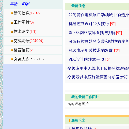
年龄：40岁
最新信息
新闻信息
(19/32)
晶闸管在电机软启动领域中的选
·
工作图片
(0)
机器控制设计10大技巧
·
[评]
技术论文
(1/1)
RS-485网络故障查找与排除
·
[评]
交流论坛
(205/290)
可编程控制器的安装和维护的注
·
留言信箱
(20)
浅谈电子组装技术的发展
·
[评]
浏览人次：25075
PLC设计的注意事项
·
[评]
变频应用中无线电干传播的扰途径
·
变频器过电压故障原因分析及对策
·
我的最新工作图片
暂时没有图片
最新论文