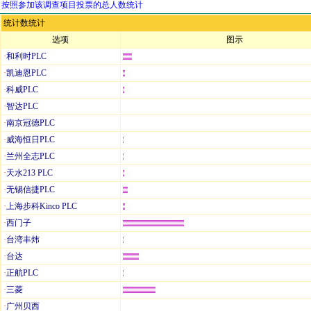
按照参加该调查项目投票的总人数统计
统计数统计
选项
图示
·
和利时PLC
·
凯迪恩PLC
·
科威PLC
·
智达PLC
·
南京冠德PLC
·
威海恒日PLC
·
兰州全志PLC
·
天水213 PLC
·
无锡信捷PLC
·
上海步科Kinco PLC
·
西门子
·
台湾丰炜
·
台达
·
正航PLC
·
三菱
·
广州贝西