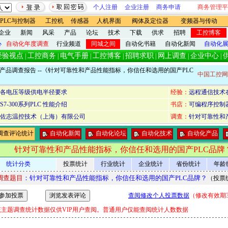
个人注册
企业注册
商务申请
商务管理平
PLC与控制器
工控机
传感器
人机界面
阀体及定位器
变频器与传动
企业
新闻
风采
产品
论坛
技术
下载
供求
招聘
工控博客
心
自动化年度调查
行业频道
同城之间
自动化书籍
自动化新闻
自动化
经验视点
工控商务
电气手册
工控博客
招聘求职
网上调查
企业中心
|
|
|
|
|
|
|
C产品调查报告
--《针对可靠性和产品性能指标，你信任和选用的国产PLC
中国工控网
各电压等级供电半径要求
经验：
远程通信技术
S7-300系列PLC 性能介绍
书店：
可编程序控制
佐志温控技术（上海）有限公司
调查：
针对可靠性和产
调查评论统计
自动化新闻
自动化论坛
自动化技术
自动化产品
针对可靠性和产品性能指标，你信任和选用的国产PLC品牌
统计分类
投票统计
行业统计
企业统计
省份统计
年龄
调查题目
：针对可靠性和产品性能指标，你信任和选用的国产PLC品牌？
（投票
查阅修改个人投票数据
（修改有效期3
该主题调查统计数据仅供VIP用户查阅。普通用户仅能查阅统计人数数据