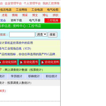
台
企业管理平台
个人管理平台
我的工控博客
低压电器
工业网络
工业电源
电气绘图
才苑
博闻
博采
博文
博坛
求职
展览会
资料下载
电气手册
工控视频
供求信息
资料中心
工控书店
|
|
搜索：
在计算机监控系统中的应用
器与工业现场总线（1CD）
品性能指标，你信任和选用的国产PLC品牌..
自动化招聘
自动化图书
自动化资料
？
- 网上调查统计数据（投票统计）
统计
学历统计
职称统计
职位统计
统计：投票调查人数统计）
0天）