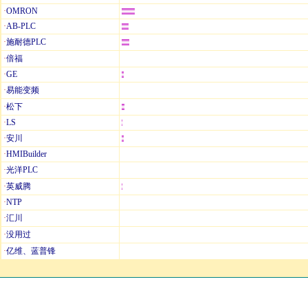
·
OMRON
·
AB-PLC
·
施耐德PLC
·
倍福
·
GE
·
易能变频
·
松下
·
LS
·
安川
·
HMIBuilder
·
光洋PLC
·
英威腾
·
NTP
·
汇川
·
没用过
·
亿维、蓝普锋