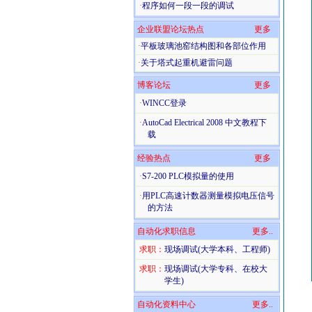
·
程序如何一段一段的调试
企业联盟论坛热点
更多
·
平板玻璃池窑结构图和各部位作用
·
关于塔式起重机避雷问题
博客论坛
更多
·
WINCC登录
·
AutoCad Electrical 2008 中文教程下
载
经验热点
更多
·
S7-200 PLC模拟量的使用
·
用PLC高速计数器测量模拟电压信号
的方法
自动化求职信息
更多..
求职：
现场调试(大学本科、工程师)
求职：
现场调试(大学专科、在校大
学生)
自动化资料中心
更多..