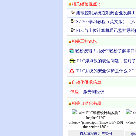
相关经验视点：
集散控制系统在制药企业发酵工
S7-200学习教程（英文版）（
PLC与上位计算机通讯监控系统
相关工控论坛
轻松诙谐！几分钟轻松了解串口通讯R
PLC浮点数的表达问题，答对
“PLC系统的安全保护是什么？
自动化供求信息
供应：
激光测径仪
相关自动化书籍
" alt="PLC编程设计与实例"
"
height="120"
onload="javascript:if(this.width>150)
onload=
this.width=150">
PLC编程设计与实例
学