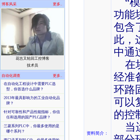
“模
博客风采
更多..
功能块
包含
此，
中通
花岂又轮回工控博客
在块
技术员
经准
自动化调查
更多..
·
在自动化工程设计中需要PLC选
环路
型，你首选什么品牌？
·
2013年最具影响力的工业自动化品
可以
牌？
的控
·
针对可靠性和产品性能指标，你信
任和选用的国产PLC品牌？
当运
·
三菱系列PLC中，你最多使用的是
哪个系列？
资料简介：
部分