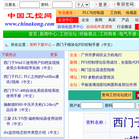
注册名：
密码：
专业频道：
PLC与控制器
工控机
传感器
企业中心：
企业
新闻
风采
产品
论
自动化技术中心
自动化年度调查
行业频道
首页
新闻中心
工控论坛
经验视点
工控商务
电气手册
|
|
|
|
|
|
所在位置：
资料下载中心
-- 西门子模块化PID控制手册（中文）
下载热点
更多
企业：
广州市萝岗区众力机电行
新闻：
PFS控制理论应用成功，全面取代P
·
西门子WinCC使用用户归档实现报
表简介和和程序实例（中文）
论坛：
阀门定位器选型指南
·
西门子PLC- PLC之间的ProfiBus通
博坛：
PID 参数的设置情况
讯1指南（中文）
企坛：
平板玻璃池窑结构图和各部位作用
·
西门子S7-400自动化系统容错系统
查询工控论坛统计
使用手册（中文）
·
施耐德RM6 中压开关柜(3-24kv)产
用户名
密码
品目录（中文）
·
三菱 ZX-YN型 磁粉制动器使用说明
西门
资料名称：
书（中文）
·
ifix监控组态软件类型介绍（中文）