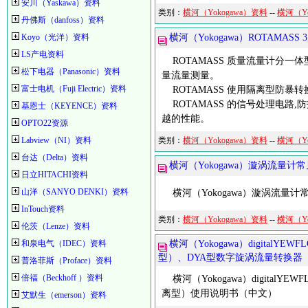
安川（Yaskawa）资料
类别：
横河（Yokogawa）资料
--
横河（Y
丹佛斯（danfoss）资料
Koyo（光洋）资料
横河（Yokogawa）ROTAMA
LS产电资料
ROTAMASS 质量流量计分一
松下电器（Panasonic）资料
量流量测量。
富士电机（Fuji Electric）资料
ROTAMASS 使用隔离型防暴
ROTAMASS 的信号处理电路
基恩士（KEYENCE）资料
越的性能。
OPTO22资源
Labview（NI）资料
类别：
横河（Yokogawa）资料
--
横河（Y
台达（Delta）资料
横河（Yokogawa）漩涡流量
日立HITACHI资料
山洋（SANYO DENKI）资料
横河（Yokogawa）漩涡流量
InTouch资料
类别：
横河（Yokogawa）资料
--
横河（Y
伦茨（Lenze）资料
和泉电气（IDEC）资料
横河（Yokogawa）digita
型）、DYA型数字旋涡流量转换器
普洛菲斯（Proface）资料
倍福（Beckhoff ）资料
横河（Yokogawa）digita
离型）使用说明书（中文）
艾默生（emerson）资料