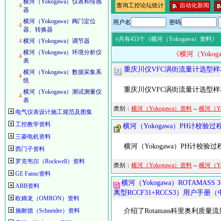
横河（Yokogawa）仪表和传感
4
查询工控论坛统计
自动化新闻
器
横河（Yokogawa）阀门定位
用户名
密码
4
器、转换器
○共有453个《横河（Yokogawa）资料》
4
横河（Yokogawa）调节器
横河（Yokogawa）环境分析仪
《横河（Yoko
4
表
重庆川仪VFC涡街流量计选型
横河（Yokogawa）数据采集系
4
统
重庆川仪VFC涡街流量计选型样
横河（Yokogawa）测试测量仪
4
表
类别：
横河（Yokogawa）资料
--
横河（Y
电气仪表设计施工规范及图集
工控教学资料
横河（Yokogawa）PH计校验
三菱电机资料
横河（Yokogawa）PH计校验
西门子资料
罗克韦尔（Rockwell）资料
类别：
横河（Yokogawa）资料
--
横河（Y
GE Fanuc资料
横河（Yokogawa）ROTAMA
ABB资料
离型RCCF31+RCCS3）用户手册
欧姆龙（OMRON）资料
施耐德（Schneider）资料
介绍了Rotamass科里奥利质量流