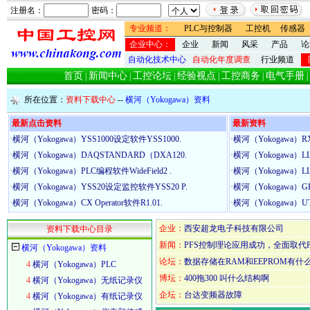
注册名：
密码：
专业频道：
PLC与控制器
工控机
传感器
企业中心：
企业
新闻
风采
产品
论
自动化技术中心
自动化年度调查
行业频道
首页
新闻中心
工控论坛
经验视点
工控商务
电气手册
|
|
|
|
|
|
所在位置：
资料下载中心
--
横河（Yokogawa）资料
最新点击资料
最新资料
·
横河（Yokogawa）YSS1000设定软件YSS1000.
·
横河（Yokogawa）RX
·
横河（Yokogawa）DAQSTANDARD（DXA120.
·
横河（Yokogawa）L
·
横河（Yokogawa）PLC编程软件WideField2 .
·
横河（Yokogawa）
·
横河（Yokogawa）YSS20设定监控软件YSS20 P.
·
横河（Yokogawa）GR
·
横河（Yokogawa）CX Operator软件R1.01.
·
横河（Yokogawa）UTAd
企业：
西安超龙电子科技有限公司
资料下载中心目录
新闻：
PFS控制理论应用成功，全面取代P
横河（Yokogawa）资料
论坛：
数据存储在RAM和EEPROM有什
4
横河（Yokogawa）PLC
博坛：
400拖300 叫什么结构啊
4
横河（Yokogawa）无纸记录仪
企坛：
台达变频器故障
4
横河（Yokogawa）有纸记录仪