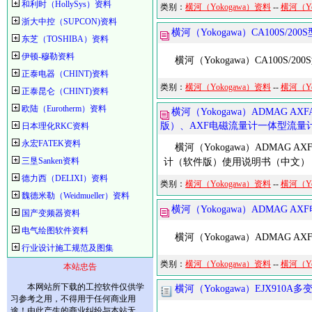
和利时（HollySys）资料
类别：
横河（Yokogawa）资料
--
横河（Y
浙大中控（SUPCON)资料
横河（Yokogawa）CA100S
东芝（TOSHIBA）资料
伊顿-穆勒资料
横河（Yokogawa）CA100S
正泰电器（CHINT)资料
类别：
横河（Yokogawa）资料
--
横河（Y
正泰昆仑（CHINT)资料
欧陆（Eurotherm）资料
横河（Yokogawa）ADMAG 
版）、AXF电磁流量计一体型流量
日本理化RKC资料
永宏FATEK资料
横河（Yokogawa）ADMAG 
三垦Sanken资料
计（软件版）使用说明书（中文）
德力西（DELIXI）资料
类别：
横河（Yokogawa）资料
--
横河（Y
魏德米勒（Weidmueller）资料
横河（Yokogawa）ADMAG
国产变频器资料
电气绘图软件资料
横河（Yokogawa）ADMAG 
行业设计施工规范及图集
类别：
横河（Yokogawa）资料
--
横河（Y
本站忠告
本网站所下载的工控软件仅供学
横河（Yokogawa）EJX91
习参考之用，不得用于任何商业用
途！由此产生的商业纠纷与本站无