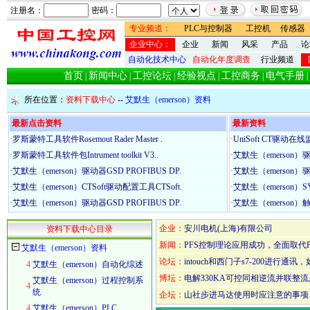
注册名：
密码：
专业频道：
PLC与控制器
工控机
传感器
企业中心：
企业
新闻
风采
产品
论
自动化技术中心
自动化年度调查
行业频道
首页
新闻中心
工控论坛
经验视点
工控商务
电气手册
|
|
|
|
|
|
所在位置：
资料下载中心
--
艾默生（emerson）资料
最新点击资料
最新资料
·
罗斯蒙特工具软件Rosemout Rader Master .
·
UniSoft CT驱动
·
罗斯蒙特工具软件包Intrument toolkit V3..
·
艾默生（emerson）驱动
·
艾默生（emerson）驱动器GSD PROFIBUS DP.
·
艾默生（emerson）驱
·
艾默生（emerson）CTSoft驱动配置工具CTSoft.
·
艾默生（emerson）SYP
·
艾默生（emerson）驱动器GSD PROFIBUS DP.
·
艾默生（emerson）触
企业：
安川电机(上海)有限公司
资料下载中心目录
新闻：
PFS控制理论应用成功，全面取代P
艾默生（emerson）资料
论坛：
intouch和西门子s7-200进行通讯
4
艾默生（emerson）自动化综述
博坛：
电解330KA可控同相逆流并联整
艾默生（emerson）过程控制系
4
统
企坛：
山社步进马达使用时应注意的事项
4
艾默生（emerson）PLC