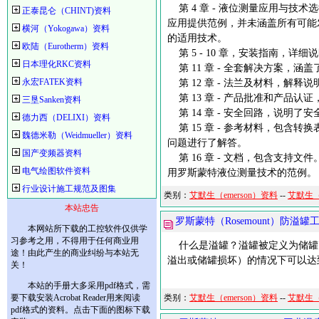
第 4 章 - 液位测量应用与技
正泰昆仑（CHINT)资料
应用提供范例，并未涵盖所有可能
横河（Yokogawa）资料
的适用技术。
欧陆（Eurotherm）资料
第 5 - 10 章，安装指南，
日本理化RKC资料
第 11 章 - 全套解决方案，
永宏FATEK资料
第 12 章 - 法兰及材料，解
第 13 章 - 产品批准和产品认
三垦Sanken资料
第 14 章 - 安全回路，说明
德力西（DELIXI）资料
第 15 章 - 参考材料，包含
魏德米勒（Weidmueller）资料
问题进行了解答。
国产变频器资料
第 16 章 - 文档，包含支持
电气绘图软件资料
用罗斯蒙特液位测量技术的范例。
行业设计施工规范及图集
类别：
艾默生（emerson）资料
--
艾默生（
本站忠告
罗斯蒙特（Rosemount）防溢罐
本网站所下载的工控软件仅供学
习参考之用，不得用于任何商业用
什么是溢罐？溢罐被定义为储罐
途！由此产生的商业纠纷与本站无
溢出或储罐损坏）的情况下可以达
关！
本站的手册大多采用pdf格式，需
要下载安装Acrobat Reader用来阅读
类别：
艾默生（emerson）资料
--
艾默生（
pdf格式的资料。点击下面的图标下载