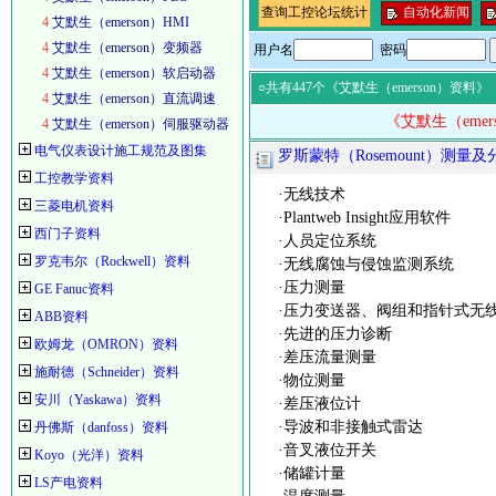
查询工控论坛统计
自动化新闻
4
艾默生（emerson）HMI
4
艾默生（emerson）变频器
用户名
密码
4
艾默生（emerson）软启动器
○共有447个《艾默生（emerson）资料》
4
艾默生（emerson）直流调速
《艾默生（eme
4
艾默生（emerson）伺服驱动器
电气仪表设计施工规范及图集
罗斯蒙特（Rosemount）测量
工控教学资料
·无线技术
三菱电机资料
·Plantweb Insight应用软件
西门子资料
·人员定位系统
罗克韦尔（Rockwell）资料
·无线腐蚀与侵蚀监测系统
·压力测量
GE Fanuc资料
·压力变送器、阀组和指针式无
ABB资料
·先进的压力诊断
欧姆龙（OMRON）资料
·差压流量测量
施耐德（Schneider）资料
·物位测量
安川（Yaskawa）资料
·差压液位计
·导波和非接触式雷达
丹佛斯（danfoss）资料
·音叉液位开关
Koyo（光洋）资料
·储罐计量
LS产电资料