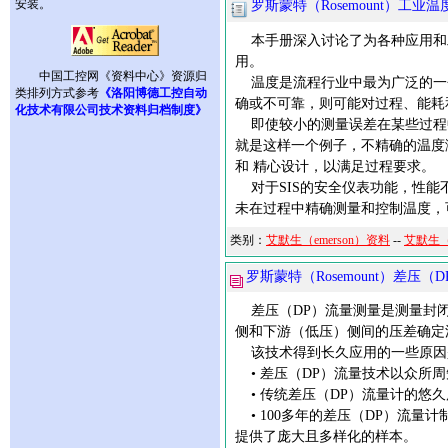
安装。
罗斯蒙特（Rosemount）工业
本手册深入讨论了为各种应用和
用。
中国工控网《资料中心》资源归
温度是流程行业中最为广泛的一个
类排列方式参考
《洛阳博德工控自动
确或不可靠，则可能对过程、能耗
化技术有限公司技术资料归档制度》
即使较小的测量误差在某些过程中
就是这样一个例子，不精确的温度
和 精心设计，以满足过程要求。
对于SIS的安全仪表功能，性能
未在过程中精确测量和控制温度，
类别：
艾默生（emerson）资料
--
艾默生（
罗斯蒙特（Rosemount）差压
差压（DP）流量测量是测量封闭
侧和下游（低压）侧间的压差确定
该技术得到长久应用的一些原因
• 差压（DP）流量技术以众所
• 传统差压（DP）流量计的悠
• 100多年的差压（DP）流
提供了庞大且多样化的样本。