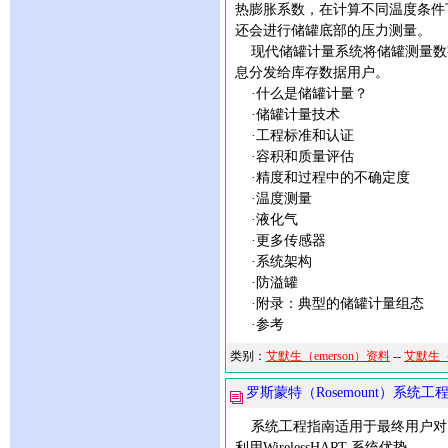
热膨胀系数，在计算不同温度条件
还会进行储罐底部的压力测量。
现代储罐计量系统将储罐测量数
息分发给库存数据用户。
·什么是储罐计量？
·储罐计量技术
·工程标准和认证
·容积和质量评估
·精度和过程中的不确定度
·温度测量
·液化气
·更多传感器
·系统架构
·防溢罐
·附录：典型的储罐计量组态
·参考
类别：
艾默生（emerson）资料
--
艾默生（
罗斯蒙特（Rosemount）系统工
系统工程指南适用于最终用户对自动
利用WirelessHART 系统优势。