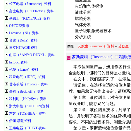
·温度测量
松下电器（Panasonic）资料
·火焰和气体探测
富士电机（Fuji Electric）资料
·液体分析
基恩士（KEYENCE）资料
·燃烧分析
·气体分析
OPTO22资源
·量子级联激光器技术
Labview（NI）资料
·分析系统
台达（Delta）资料
类别：
艾默生（emerson）资料
--
艾默生（
日立HITACHI资料
山洋（SANYO DENKI）资料
罗斯蒙特（Rosemount）工程
InTouch资料
本液位测量产品手册用作各行业
伦茨（Lenze）资料
全面说明，但我们的目标是尽量纳
和泉电气（IDEC）资料
在文中，我们还罗列了一些液位
普洛菲斯（Proface）资料
请记住，在选择合适的液位测量
荐。如果您无法作出决定，请联系
倍福（Beckhoff ）资料
第 1 章 - 液位测量，对液位
和利时（HollySys）资料
量设备时可能存疑的问题。
浙大中控（SUPCON)资料
第 2 章 - 液位测量技术，列
东芝（TOSHIBA）资料
述，并说明了各项技术的优势和局
伊顿-穆勒资料
要求。不同的过程条件、测量介质
正泰电器（CHINT)资料
第 3 章 - 罗斯蒙特液位测量