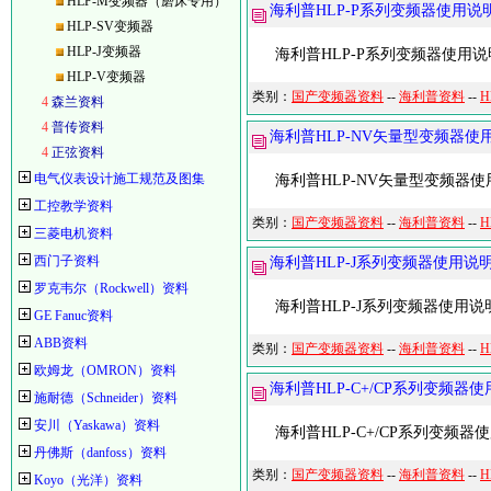
HLP-M变频器（磨床专用）
海利普HLP-P系列变频器使用
HLP-SV变频器
HLP-J变频器
海利普HLP-P系列变频器使用
HLP-V变频器
类别：
国产变频器资料
--
海利普资料
--
4
森兰资料
4
普传资料
海利普HLP-NV矢量型变频器
4
正弦资料
电气仪表设计施工规范及图集
海利普HLP-NV矢量型变频器
工控教学资料
类别：
国产变频器资料
--
海利普资料
--
H
三菱电机资料
西门子资料
海利普HLP-J系列变频器使用说
罗克韦尔（Rockwell）资料
海利普HLP-J系列变频器使用说
GE Fanuc资料
ABB资料
类别：
国产变频器资料
--
海利普资料
--
H
欧姆龙（OMRON）资料
海利普HLP-C+/CP系列变频器
施耐德（Schneider）资料
安川（Yaskawa）资料
海利普HLP-C+/CP系列变频器
丹佛斯（danfoss）资料
类别：
国产变频器资料
--
海利普资料
--
H
Koyo（光洋）资料