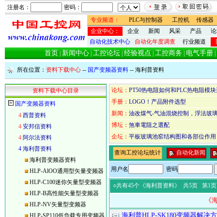
注册名：
密码：
专业频道：
PLC与控制器
工控机
传感器
企业中心：
企业
新闻
风采
产品
论
自动化技术中心
自动化年度调查
行业频道
首页
新闻中心
工控论坛
经验视点
工控商务
电气手册
|
|
|
|
|
|
所在位置：
资料下载中心
--
国产变频器资料
--
海利普资料
论坛：
PT50热电阻如何和PLC热电阻模
资料下载中心目录
手册：
LOGO！产品附件选型
国产变频器资料
新闻：
油改煤气-气油混烧控制，浮法玻
4
西普资料
博坛：
煞車電阻之選配
4
安邦信资料
企坛：
平板玻璃池窑结构图和各部位作用
4
阿尔法资料
4
海利普资料
查询工控论坛统计
自动化新闻
海利普变频器资料
用户名
密码
HLP-AlOO通用型矢量变频器
HLP-C100迷你矢量型变频器
○共有45个《海利普资料》
共5页 第1页
HLP-B高性能矢量型变频器
《
HLP-NV矢量型变频器
海利普HLP-SK180变频器解
HLP-SP110低负载专用变频器