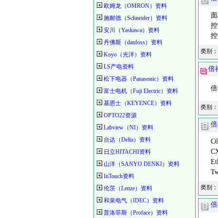
欧姆龙（OMRON）资料
面板
施耐德（Schneider）资料
控制
安川（Yaskawa）资料
控
丹佛斯（danfoss）资料
类别：
Koyo（光洋）资料
LS产电资料
倍
松下电器（Panasonic）资料
倍福
富士电机（Fuji Electric）资料
基恩士（KEYENCE）资料
类别：
OPTO22资源
倍
Labview（NI）资料
台达（Delta）资料
C6
CX
日立HITACHI资料
Eth
山洋（SANYO DENKI）资料
Twi
InTouch资料
类别：
伦茨（Lenze）资料
和泉电气（IDEC）资料
倍
普洛菲斯（Proface）资料