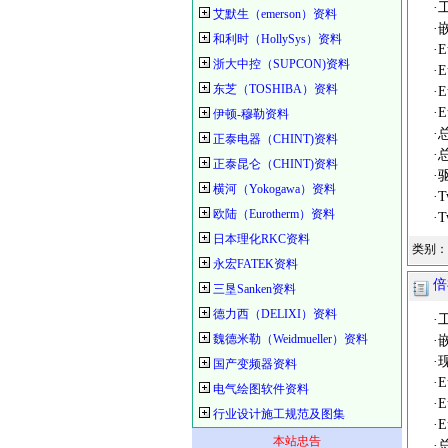
·工
艾默生（emerson）资料
·嵌
和利时（HollySys）资料
·Et
浙大中控（SUPCON)资料
·Et
东芝（TOSHIBA）资料
·Et
·Et
伊顿-穆勒资料
·总
正泰电器（CHINT)资料
·总
正泰昆仑（CHINT)资料
·驱
横河（Yokogawa）资料
·Tw
欧陆（Eurotherm）资料
·Tw
日本理化RKC资料
类别：
永宏FATEK资料
倍
三垦Sanken资料
德力西（DELIXI）资料
·工
魏德米勒（Weidmueller）资料
·嵌
·现
国产变频器资料
·Et
电气绘图软件资料
·Et
行业设计施工规范及图集
·Et
本站忠告
·总