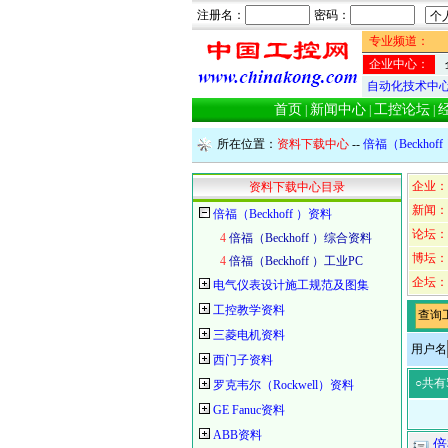
注册名：
密码：
专业频道：
企业中心：
自动化技术中
首页
新闻中心
工控论坛
|
|
|
所在位置：
资料下载中心
--
倍福（Beckhof
企业：
资料下载中心目录
新闻：
倍福（Beckhoff ）资料
论坛：
4
倍福（Beckhoff ）综合资料
博坛：
4
倍福（Beckhoff ）工业PC
企坛：
电气仪表设计施工规范及图集
工控教学资料
查询
三菱电机资料
用户名
西门子资料
○共有
罗克韦尔（Rockwell）资料
GE Fanuc资料
ABB资料
倍