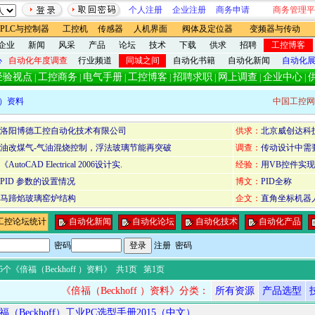
个人注册
企业注册
商务申请
商务管理平
PLC与控制器
工控机
传感器
人机界面
阀体及定位器
变频器与传动
企业
新闻
风采
产品
论坛
技术
下载
供求
招聘
工控博客
心
自动化年度调查
行业频道
同城之间
自动化书籍
自动化新闻
自动化
经验视点
工控商务
电气手册
工控博客
招聘求职
网上调查
企业中心
|
|
|
|
|
|
|
f ）资料
中国工控网
洛阳博德工控自动化技术有限公司
供求：
北京威创达科技
油改煤气-气油混烧控制，浮法玻璃节能再突破
调查：
传动设计中需
《AutoCAD Electrical 2006设计实.
经验：
用VB控件实
PID 参数的设置情况
博文：
PID全称
马蹄焰玻璃窑炉结构
企文：
直角坐标机器
工控论坛统计
自动化新闻
自动化论坛
自动化技术
自动化产品
密码
注册
密码
5个《倍福（Beckhoff ）资料》
共1页 第1页
《倍福（Beckhoff ）资料》分类：
所有资源
产品选型
福（Beckhoff）工业PC选型手册2015（中文）