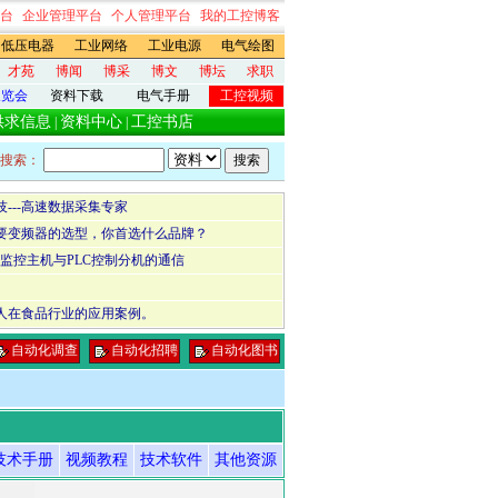
台
企业管理平台
个人管理平台
我的工控博客
低压电器
工业网络
工业电源
电气绘图
才苑
博闻
博采
博文
博坛
求职
展览会
资料下载
电气手册
工控视频
供求信息
资料中心
工控书店
|
|
搜索：
---高速数据采集专家
要变频器的选型，你首选什么品牌？
现监控主机与PLC控制分机的通信
人在食品行业的应用案例。
自动化调查
自动化招聘
自动化图书
技术手册
视频教程
技术软件
其他资源