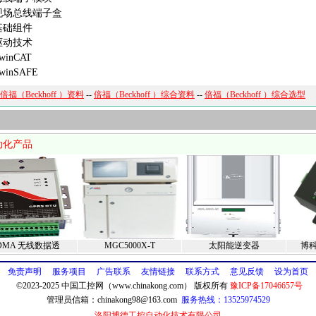
场总线端子盒
础组件
动技术
inCAT
inSAFE
倍福（Beckhoff ）资料
--
倍福（Beckhoff ）综合资料
--
倍福（Beckhoff ）综合选型
动化产品
DMA 无线数据透
MGC5000X-T
太阳能逆变器
博科
免责声明
服务项目
广告联系
友情链接
联系方式
意见反馈
设为首页
©2023-2025 中国工控网（www.chinakong.com） 版权所有
豫ICP备17046657号
管理员信箱：
chinakong98@163.com
服务热线：13525974529
洛阳博德工控自动化技术有限公司