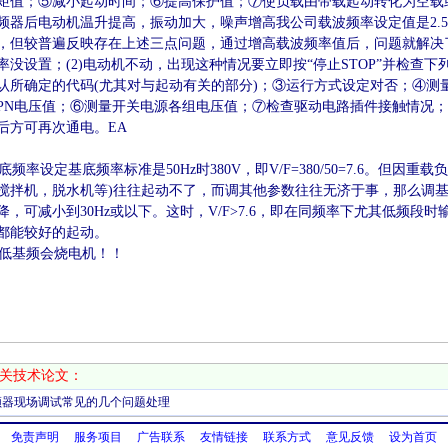
矩值；⑤减小起动时间；⑥提高保护值；⑦使负载由带载起动转化为空载
频器后电动机温升提高，振动加大，噪声增高我公司载波频率设定值是2.5
，但较普遍反映存在上述三点问题，通过增高载波频率值后，问题就解决了。
率没设置；(2)电动机不动，出现这种情况要立即按“停止STOP”并检查
认所确定的代码(尤其对与起动有关的部分)；③运行方式设定对否；④测
PN电压值；⑥测量开关电源各组电压值；⑦检查驱动电路插件接触情况
后方可再次通电。EA
频率设定基底频率标准是50Hz时380V，即V/F=380/50=7.6。但因
搅拌机，脱水机等)往往起动不了，而调其他参数往往无济于事，那么调基
降，可减小到30Hz或以下。这时，V/F>7.6，即在同频率下尤其低频段时
都能较好的起动。
基频会烧电机！！
关技术论文：
频器现场调试常见的几个问题处理
免责声明
服务项目
广告联系
友情链接
联系方式
意见反馈
设为首页