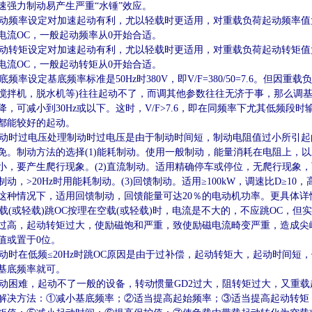
速强力制动易产生严重“水锤”效应。
频率设定对加速起动有利，尤以轻载时更适用，对重载负荷起动频率值
电流OC，一般起动频率从0开始合适。
转矩设定对加速起动有利，尤以轻载时更适用，对重载负荷起动转矩值
电流OC，一般起动转矩从0开始合适。
频率设定基底频率标准是50Hz时380V，即V/F=380/50=7.6。但因
搅拌机，脱水机等)往往起动不了，而调其他参数往往无济于事，那么调基
降，可减小到30Hz或以下。这时，V/F>7.6，即在同频率下尤其低频段时
都能较好的起动。
时过电压处理制动时过电压是由于制动时间短，制动电阻值过小所引起
免。制动方法的选择(1)能耗制动。使用一般制动，能量消耗在电阻上，
小，要产生爬行现象。(2)直流制动。适用精确停车或停位，无爬行现象，
制动，>20Hz时用能耗制动。(3)回馈制动。适用≥100kW，调速比D≥
这种情况下，适用回馈制动，回馈能量可达20％的电动机功率。更具体详
(或轻载)跳OC按理在空载(或轻载)时，电流是不大的，不应跳OC，但
过高，起动转矩过大，使励磁饱和严重，致使励磁电流畸变严重，造成尖
值或置于0位。
时在低频≤20Hz时跳OC原因是由于过补偿，起动转矩大，起动时间短，
基底频率就可。
困难，起动不了一般的设备，转动惯量GD2过大，阻转矩过大，又重载
解决方法：①减小基底频率；②适当提高起始频率；③适当提高起动转矩；④