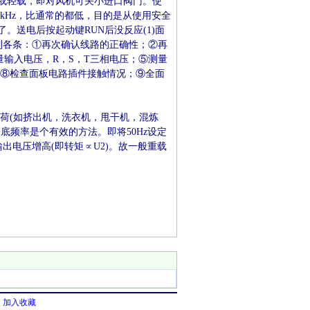
或轻载，即对风机可关小进口阀门。使
kHz，比通常的都低，目的是从使用安全
送电后按起动键RUN后没反应(1)面
下列各条：①再次确认线路的正确性；②再
量输入电压，R，S，T三相电压；⑤测量
；⑧检查面板电路插件接触情况；⑨全面
重载负荷(如挤出机，洗衣机，甩干机，混炼
底频率是个有效的方法。即将50Hz设定
输出电压增高(即转矩∝U2)。故一般重载
加入收藏