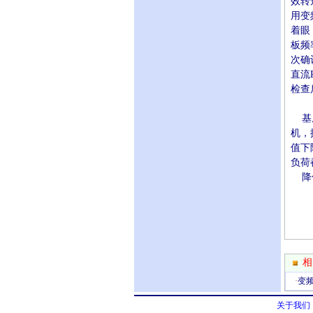
效转
用变
着眼
板频
次确
直流
检查
基底
机，
值下
负荷
降低
相
·
变
关于我们