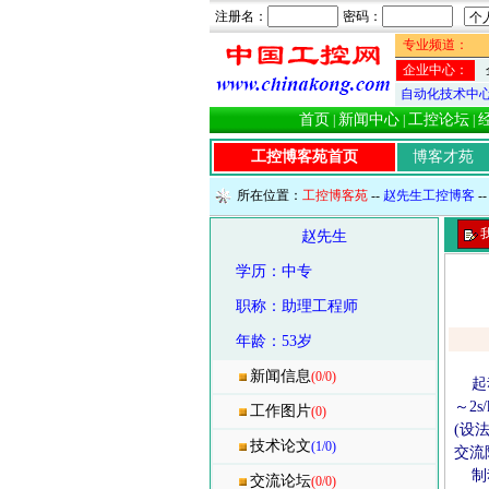
注册名：
密码：
专业频道：
企业中心：
自动化技术中
首页
新闻中心
工控论坛
|
|
|
工控博客苑首页
博客才苑
所在位置：
工控博客苑
--
赵先生工控博客
-
赵先生
学历：中专
职称：助理工程师
年龄：53岁
新闻信息
(0/0)
起动
～2
工作图片
(0)
(设
技术论文
(1/0)
交流
制动
交流论坛
(0/0)