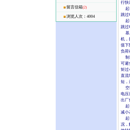
行快
留言信箱
(2)
起动
跳过
浏览人次：4004
起动
跳过
基底
机，
值下
负荷
制动
可避
矩过
直流
短，
空载
电压
出厂
起动
减小
起动
况，