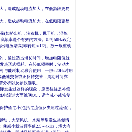
大，造成起动电流加大，在低频段更易
大，造成起动电流加大，在低频段更易
重载负荷(如挤出机，洗衣机，甩干机，混炼
底频率是个有效的方法。即将50Hz设定
输出电压增高(即转矩∝U2)。故一般重载
的，通过适当增长时间，增加电阻值就
以发热形式损耗。在较低频率时，制动力
可与能耗制动联合使用，一般≤20Hz时用
10，高低速交替或正反转交替，周期时间亦
情分析以及参数选取。
实际发生过这样的现象，原因往往是补偿
峰电流过大而跳闸OC，适当减小或恢复
保护值过小(包括过流值及失速过流值)，
起动，大型风机、水泵等常发生类似情
减小载波频率值2.5～4kHz，增大有