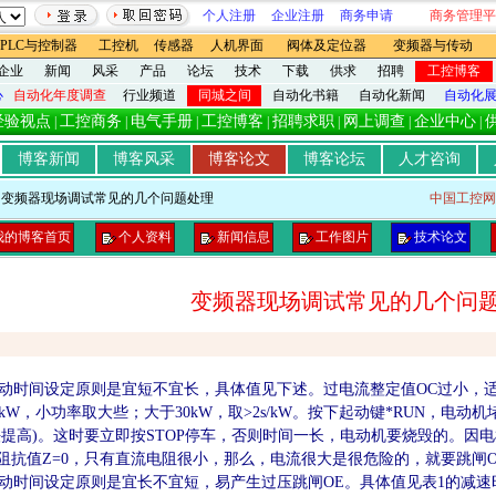
个人注册
企业注册
商务申请
商务管理平
PLC与控制器
工控机
传感器
人机界面
阀体及定位器
变频器与传动
企业
新闻
风采
产品
论坛
技术
下载
供求
招聘
工控博客
心
自动化年度调查
行业频道
同城之间
自动化书籍
自动化新闻
自动化
经验视点
工控商务
电气手册
工控博客
招聘求职
网上调查
企业中心
|
|
|
|
|
|
|
博客新闻
博客风采
博客论文
博客论坛
人才咨询
- 变频器现场调试常见的几个问题处理
中国工控网
我的博客首页
个人资料
新闻信息
工作图片
技术论文
变频器现场调试常见的几个问
时间设定原则是宜短不宜长，具体值见下述。过电流整定值OC过小，适当增
s/kW，小功率取大些；大于30kW，取>2s/kW。按下起动键*RUN，
法提高)。这时要立即按STOP停车，否则时间一长，电动机要烧毁的。因
阻抗值Z=0，只有直流电阻很小，那么，电流很大是很危险的，就要跳闸O
时间设定原则是宜长不宜短，易产生过压跳闸OE。具体值见表1的减速