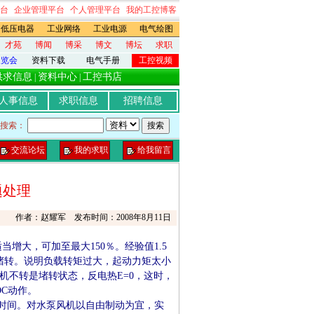
台
企业管理平台
个人管理平台
我的工控博客
低压电器
工业网络
工业电源
电气绘图
才苑
博闻
博采
博文
博坛
求职
展览会
资料下载
电气手册
工控视频
供求信息
资料中心
工控书店
|
|
人事信息
求职信息
招聘信息
搜索：
交流论坛
我的求职
给我留言
题处理
作者：赵耀军 发布时间：2008年8月11日
大，可加至最大150％。经验值1.5
电动机堵转。说明负载转矩过大，起动力矩太小
电机不转是堵转状态，反电热E=0，这时，
C动作。
时间。对水泵风机以自由制动为宜，实