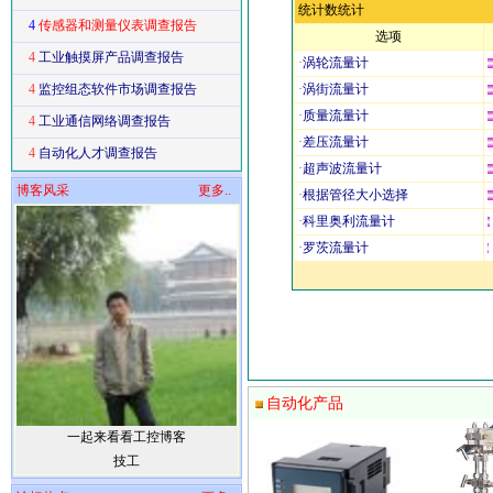
统计数统计
4
传感器和测量仪表调查报告
选项
4
工业触摸屏产品调查报告
·
涡轮流量计
4
监控组态软件市场调查报告
·
涡街流量计
·
质量流量计
4
工业通信网络调查报告
·
差压流量计
4
自动化人才调查报告
·
超声波流量计
博客风采
更多..
·
根据管径大小选择
·
科里奥利流量计
·
罗茨流量计
自动化产品
一起来看看工控博客
技工