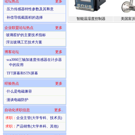
论坛热点
更多
·
压力传感器特性参数及其释意
·
补偿导线截面积的选择
智能温湿度控制器
美国富沃
企业联盟论坛热点
更多
·
玻璃窑炉的主要技术指标
·
浮法玻璃工艺技术方案
博客论坛
更多
·
sca3060三轴加速度传感器在计步器
中的应用
·
TFT屏幕和STN屏幕
经验热点
更多
·
什么是电磁兼容
·
漫谈电磁防护
自动化求职信息
更多..
求职：
企业主管(大学专科、技术员)
求职：
产品销售(大学本科、其他)