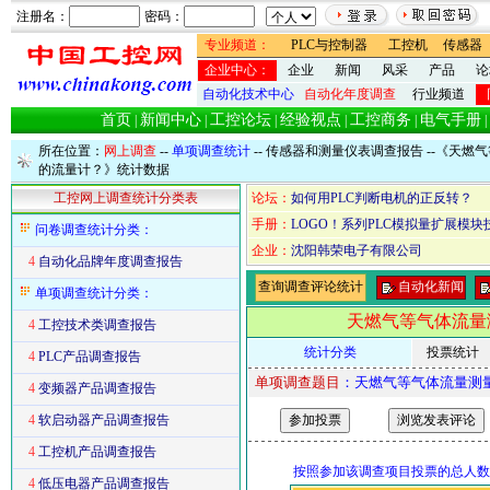
注册名：
密码：
专业频道：
PLC与控制器
工控机
传感器
企业中心：
企业
新闻
风采
产品
论
自动化技术中心
自动化年度调查
行业频道
首页
新闻中心
工控论坛
经验视点
工控商务
电气手册
|
|
|
|
|
|
所在位置：
网上调查
--
单项调查统计
--
传感器和测量仪表调查报告
--《天燃
的流量计？》统计数据
工控网上调查统计分类表
论坛：
如何用PLC判断电机的正反转？
手册：
LOGO！系列PLC模拟量扩展模块
问卷调查统计分类：
企业：
沈阳韩荣电子有限公司
4
自动化品牌年度调查报告
查询调查评论统计
自动化新闻
单项调查统计分类：
天燃气等气体流量
4
工控技术类调查报告
统计分类
投票统计
4
PLC产品调查报告
单项调查题目
：天燃气等气体流量测
4
变频器产品调查报告
4
软启动器产品调查报告
4
工控机产品调查报告
按照参加该调查项目投票的总人数
4
低压电器产品调查报告