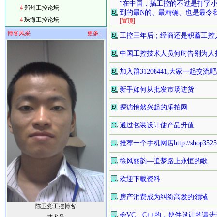
“在中国，搞工控的不过是打字
4
郑州工控论坛
到的最N的、最精确、也是最令
4
珠海工控论坛
[置顶]
博客风采
更多..
工控三年后；经商还是积蓄工控
中国工控技术人员何时告别为人
加入群31208441,大家一起交流吧
新手如何从批发市场进货
探访悄然兴起的乐拍网
通过包装设计使产品升值
推荐一个手机网店http://shop3525978
徐风丽韵—追梦路上永恒的歌
欢迎下载资料
房产消费成为纠纷高发的领域
陈卫党工控博客
会VC、C++的，硬件设计的请进