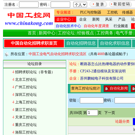
注册名：
密码：
专业频道：
PLC与控制器
工控机
传感器
企业中心：
企业
新闻
风采
产品
论
自动化技术中心
自动化年度调查
行业频道
首页
新闻中心
工控论坛
经验视点
工控商务
电气手册
|
|
|
|
|
|
中国自动化招聘求职首页
自动化招聘信息
自动化求职信息
所在位置：
中国工业电气自动化招聘求职交流区
（共有
4669
条论题或帖子）
论坛目录
论坛：
断路器怎么比热继电器的动作要快
手册：
CP243-2通信模块及安装说明
4
招聘求职论坛（非专题）
企业：
苏州鹏鲲电子科技有限公司
4
北京工控论坛
4
广州工控论坛
查询工控论坛统计
自动化新闻
4
深圳工控论坛
登陆：
密码：
4
上海工控论坛
4
湛江工控论坛
共104页 第
页
下一页
4
天津工控论坛
论题分类
4
重庆工控论坛
4
洛阳工控论坛