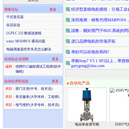
技术员
经济型直线电机模组：引领工业
博客论坛
更多
·
干式变压器
深圳海测：销售代理MARPOSS，AU
·
实话实说
請教：關於西門子802C系統的問
·
LGPLC 232 数据连接线
·
wincc MODBUS 通讯问题
进口品牌电机的市场开拓
·
电磁调速器经常失灵怎么解决
孕妇可以吹电吹风吗?
自动化企业招聘
更多..
求购Step7 V5.1 SP2以上，
garygong@sina.com
诚聘：
招聘PLC编程调试工程师(软件
编程)
自动化求职信息
更多..
自动化产品
求职：
部门主管(中专、技术员)
求职：
售后服务(大学本科、工程师)
求职：
电气维护(大学专科、技术员)
电动单座调节阀
ZSHV