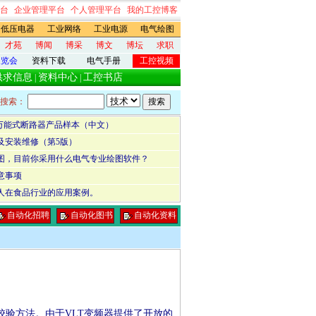
台
企业管理平台
个人管理平台
我的工控博客
低压电器
工业网络
工业电源
电气绘图
才苑
博闻
博采
博文
博坛
求职
展览会
资料下载
电气手册
工控视频
供求信息
资料中心
工控书店
|
|
搜索：
6万能式断路器产品样本（中文）
及安装维修（第5版）
图，目前你采用什么电气专业绘图软件？
意事项
人在食品行业的应用案例。
自动化招聘
自动化图书
自动化资料
验方法。由于VLT变频器提供了开放的