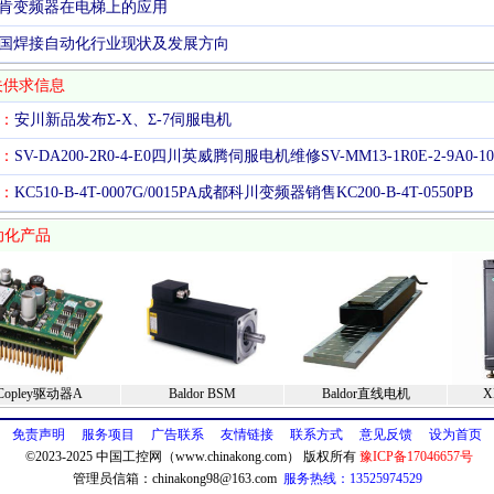
肯变频器在电梯上的应用
国焊接自动化行业现状及发展方向
关供求信息
：
安川新品发布Σ-X、Σ-7伺服电机
：
SV-DA200-2R0-4-E0四川英威腾伺服电机维修SV-MM13-1R0E-2-9A0-10
：
KC510-B-4T-0007G/0015PA成都科川变频器销售KC200-B-4T-0550PB
动化产品
Copley驱动器A
Baldor BSM
Baldor直线电机
X
免责声明
服务项目
广告联系
友情链接
联系方式
意见反馈
设为首页
©2023-2025 中国工控网（www.chinakong.com） 版权所有
豫ICP备17046657号
管理员信箱：
chinakong98@163.com
服务热线：13525974529