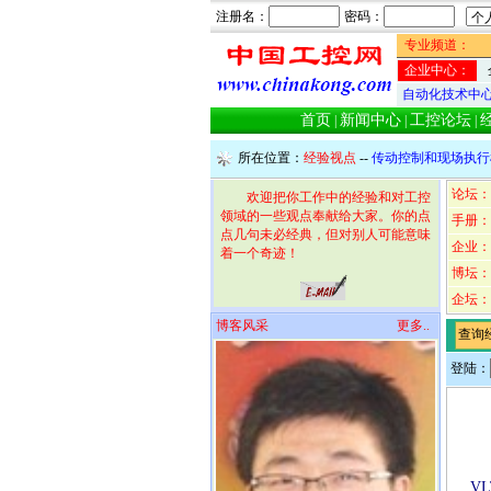
注册名：
密码：
专业频道：
企业中心：
自动化技术中
首页
新闻中心
工控论坛
|
|
|
所在位置：
经验视点
--
传动控制和现场执行
论坛：
欢迎把你工作中的经验和对工控
领域的一些观点奉献给大家。你的点
手册：
点几句未必经典，但对别人可能意味
企业：
着一个奇迹！
博坛：
企坛：
博客风采
更多..
查询
登陆：
VL