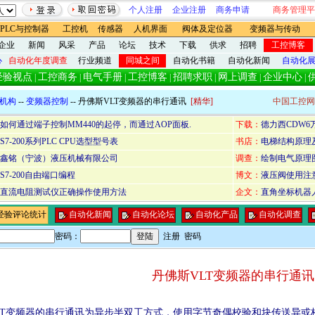
个人注册
企业注册
商务申请
商务管理平
PLC与控制器
工控机
传感器
人机界面
阀体及定位器
变频器与传动
企业
新闻
风采
产品
论坛
技术
下载
供求
招聘
工控博客
心
自动化年度调查
行业频道
同城之间
自动化书籍
自动化新闻
自动化
经验视点
工控商务
电气手册
工控博客
招聘求职
网上调查
企业中心
|
|
|
|
|
|
|
机构
--
变频器控制
-- 丹佛斯VLT变频器的串行通讯
[精华]
中国工控网
如何通过端子控制MM440的起停，而通过AOP面板.
下载：
德力西CDW
S7-200系列PLC CPU选型型号表
书店：
电梯结构原理
鑫铭（宁波）液压机械有限公司
调查：
绘制电气原理
S7-200自由端口编程
博文：
液压阀使用注
直流电阻测试仪正确操作使用方法
企文：
直角坐标机器
经验评论统计
自动化新闻
自动化论坛
自动化产品
自动化调查
密码：
注册
密码
丹佛斯VLT变频器的串行通讯
T变频器的串行通讯为异步半双工方式，使用字节奇偶校验和块传送异或校