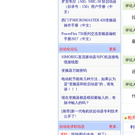
·
罗克韦尔（AB）SMC-50 软启动器
评论人：
（目录号：150）用户手册（中
文）
拉
·
西门子MICROMASTER 420变频器
操作手册（中文）
评论人：
·
PowerFlex 750系列交流变频器编程
手册2017（中文）
最
自动化论坛
更多..
·
SIMOREG直流驱动器与PC机连接电
评论人：
缆接线图
·
变频器万能密码
还有
·
电动机节能有几种方法，如果认为
是“变频器和软启动器”的，请免
评论人：
谈！！！
什
·
现在变频器都是模拟量输入的，有
脉冲输入的吗？
·
[推荐]新一代电机软起动器专利技术
公开了!
相
自动化求职信息
更多..
利
·
求职：
现场调试(中专、技工)