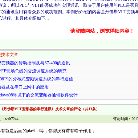
协议，所以PLC与VLT能否成功的实现通讯，取决于用户使用的PLC是否
C的通讯应用有着众多的成功范例。本例所介绍的内容是丹佛斯VLT变频与Misub
讯过程。其具体介绍如下...
请登陆网站，浏览详细内容！
关技术文章
B变频器的传动控制及与S7-400的通讯
于FF现场总线的交流调速系统的研究
in98下的分布式变频调速系统的串行通信
频器及在串口上网中的应用
ndows98环境下的交流变频器通讯软件设计
《丹佛斯VLT变频器的串行通讯》技术文章的评论（共13条）
wzh7244
评论时间：2013/3/
就是后面的pke\ind等，你都没有讲有啥子作用，