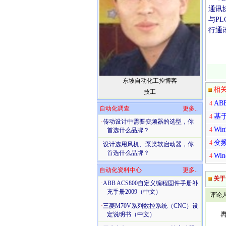
通讯
与PL
行通
东坡自动化工控博客
相
技工
AB
4
自动化调查
更多..
基
4
·
传动设计中需要变频器的选型，你
W
4
首选什么品牌？
变
4
·
设计选用风机、泵类软启动器，你
首选什么品牌？
Wi
4
自动化资料中心
更多..
关于
·
ABB ACS800自定义编程固件手册补
充手册2009（中文）
评论人：
·
三菱M70V系列数控系统（CNC）设
再有
定说明书（中文）