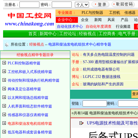
注册名：
密码：
专业频道：
PLC与控制器
工控机
传感器
企业中心：
企业
新闻
风采
产品
论
自动化技术中心
自动化年度调查
行业频道
首页
新闻中心
工控论坛
经验视点
工控商务
电气手册
|
|
|
|
|
|
所在位置：
经验视点
--
电源和柴油发电机组技术中心精华专题
论坛：
有关多点热电阻温度控制的问题
经验视点精华专题目录
手册：
S7-300 通用型模拟量输出扩展模块
PLC和控制器精华篇
企业：
杭州成德电器有限公司
工控机和嵌入式系统精华篇
博坛：
LGPLC 232 数据连接线
传动控制和现场执行机构精华篇
企坛：
玻璃的缺陷和产生的原因
阀体及定位器精华篇
查
以太网和现场总线精华篇
登陆：
密码：
人机界面和组态软件精华篇
○共有14篇 电源和柴油发电机组技术中
传感器和仪器仪表精华篇
UPS电源技术性能及可靠
电源和柴油发电机组精华篇
低压电器和成套设备精华篇
后备式UP