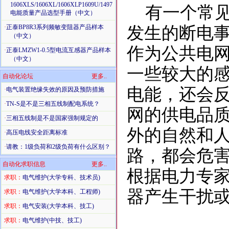
1606XLS/1606XL/1606XLP1609U/1497
有一个常见
电能质量产品选型手册（中文）
·
正泰BP8R3系列频敏变阻器产品样本
发生的断电
（中文）
作为公共电
·
正泰LMZW1-0.5型电流互感器产品样本
（中文）
一些较大的
自动化论坛
更多..
电能，还会
·
电气装置绝缘失效的原因及预防措施
·
TN-S是不是三相五线制配电系统？
网的供电品
·
三相五线制是不是国家强制规定的
外的自然和
·
高压电线安全距离标准
·
请教：1级负荷和2级负荷有什么区别？
路，都会危
自动化求职信息
更多..
根据电力专
求职：
电气维护(大学专科、技术员)
器产生干扰或
求职：
电气维护(大学本科、工程师)
求职：
电气安装(大学本科、技工)
求职：
电气维护(中技、技工)