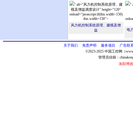
" alt="风力机控制系统原理、建
"
模及增益调度设计" height="120"
onload="javascript:if(this.width>150)
this.width=150">
onloa
风力机控制系统原理、建模及增
电
益
关于我们
免责声明
服务项目
广告联
©2023-2025 中国工控网（www.
管理员信箱：
chinako
洛阳博德